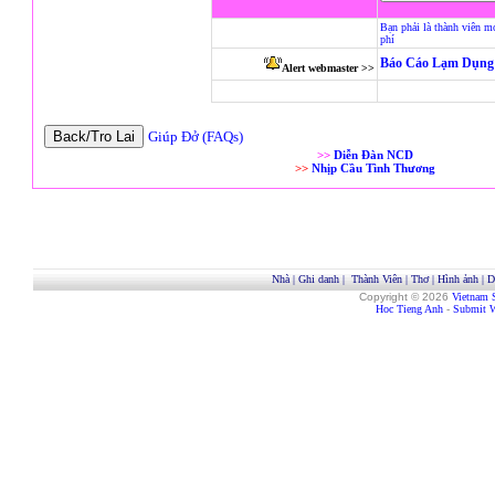
Bạn phải là thành viên m
phí
Báo Cáo Lạm Dụng 
Alert webmaster >>
Giúp Đở (FAQs)
>>
Diễn Đàn NCD
>>
Nhịp Cầu Tình Thương
Nhà
|
Ghi danh
|
Thành Viên
|
Thơ
|
Hình ảnh
|
D
Copyright © 2026
Vietnam 
Hoc Tieng Anh
-
Submit W