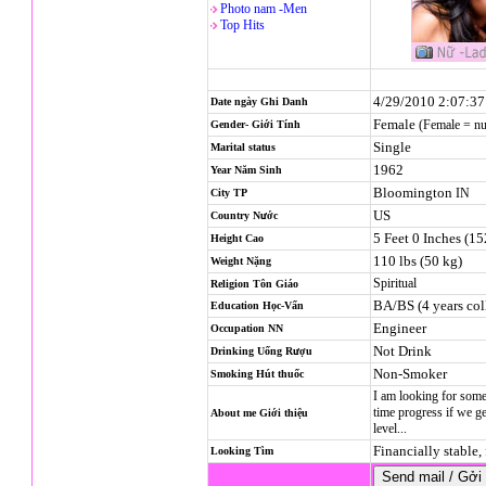
Photo nam -Men
Top Hits
4/29/2010 2:07:3
Date ngày Ghi Danh
Female
(Female = n
Gender- Giới Tính
Single
Marital status
1962
Year Năm Sinh
Bloomington
IN
City TP
US
Country Nước
5 Feet 0 Inches (1
Height Cao
110 lbs (50 kg)
Weight Nặng
Spiritual
Religion
Tôn Giáo
BA/BS (4 years col
Education Học-Vấn
Engineer
Occupation NN
Not Drink
Drinking Uống Rượu
Non-Smoker
Smoking Hút thuốc
I am looking for someo
time progress if we ge
About me Giới thiệu
level...
Financially stable, 
Looking Tìm