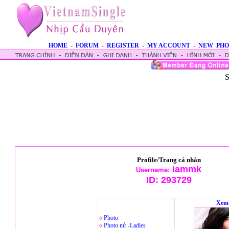
HOME
-
FORUM
-
REGISTER
-
MY ACCOUNT
-
NEW PHO
S
Profile/Trang cá nhân
iammk
Username:
ID:
293729
Xem 
Photo
Photo nử -Ladies