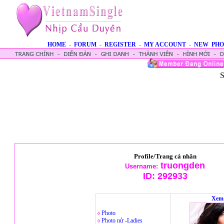
HOME
-
FORUM
-
REGISTER
-
MY ACCOUNT
-
NEW PHO
S
Profile/Trang cá nhân
truongden
Username:
ID:
292933
Xem 
Photo
Photo nử -Ladies