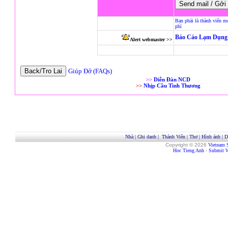
Bạn phải là thành viên m
phí
Báo Cáo Lạm Dụng 
Alert webmaster >>
Giúp Đở (FAQs)
>>
Diễn Đàn NCD
>>
Nhịp Cầu Tình Thương
Nhà
|
Ghi danh
|
Thành Viên
|
Thơ
|
Hình ảnh
|
D
Copyright © 2026
Vietnam 
Hoc Tieng Anh
-
Submit W