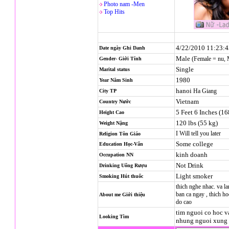
Photo nam -Men
Top Hits
4/22/2010 11:23:
Date ngày Ghi Danh
Male
(Female = nu,
Gender- Giới Tính
Single
Marital status
1980
Year Năm Sinh
hanoi
Ha Giang
City TP
Vietnam
Country Nước
5 Feet 6 Inches (1
Height Cao
120 lbs (55 kg)
Weight Nặng
I Will tell you later
Religion
Tôn Giáo
Some college
Education Học-Vấn
kinh doanh
Occupation NN
Not Drink
Drinking Uống Rượu
Light smoker
Smoking Hút thuốc
thich nghe nhac. va la
ban ca ngay , thich ho
About me Giới thiệu
do cao
tim nguoi co hoc va
Looking Tìm
nhung nguoi xung