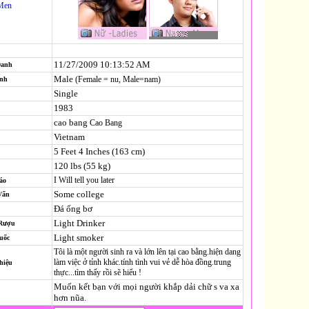
Men
11/27/2009 10:13:52 AM
Danh
Male
(Female = nu, Male=nam)
ính
Single
1983
cao bang
Cao Bang
Vietnam
5 Feet 4 Inches (163 cm)
120 lbs (55 kg)
I Will tell you later
áo
Some college
Vấn
Đá ống bơ
Light Drinker
 Rượu
Light smoker
uốc
Tôi là một người sinh ra và lớn lên tại cao bằng.hiện dang
làm việc ở tỉnh khác.tính tình vui vẻ dễ hòa đồng.trung
hiệu
thực...tìm thấy rồi sẽ hiểu !
Muốn kết bạn với mọi người khắp dải chữ s va xa
hơn nũa.