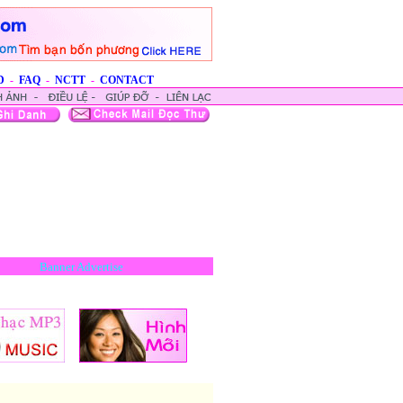
D
-
FAQ
-
NCTT
-
CONTACT
Banner Advertise