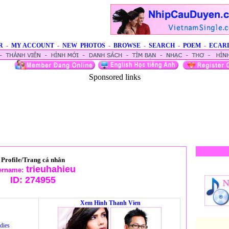
R
-
MY ACCOUNT
-
NEW PHOTOS
-
BROWSE
-
SEARCH
-
POEM
-
ECAR
Sponsored links
Profile/Trang cá nhân
trieuhahieu
ername:
ID:
274955
Xem Hinh Thanh Vien
dies