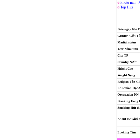
Photo nam -
Top Hits
Date ngày Ghi 
Gender- Giới T
Marital status
Year Năm Sinh
City TP
Country Nước
Height Cao
Weight Nặng
Religion
Tôn Gi
Education Học-
Occupation NN
Drinking Uống
Smoking Hút th
About me Giới t
Looking Tìm