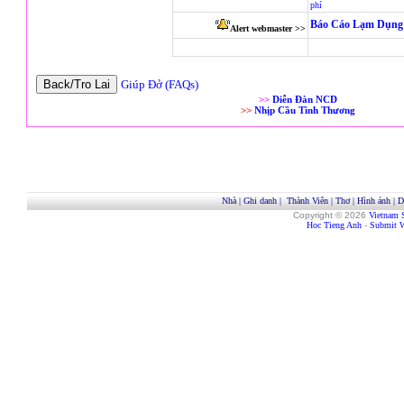
phí
Báo Cáo Lạm Dụng 
Alert webmaster >>
Giúp Đở (FAQs)
>>
Diễn Đàn NCD
>>
Nhịp Cầu Tình Thương
Nhà
|
Ghi danh
|
Thành Viên
|
Thơ
|
Hình ảnh
|
D
Copyright © 2026
Vietnam 
Hoc Tieng Anh
-
Submit W