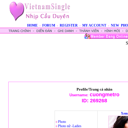
HOME
-
FORUM
-
REGISTER
-
MY ACCOUNT
-
NEW PHO
S
Profile/Trang cá nhân
cuongmetro
Username:
ID:
269268
Xem 
Photo
Photo nử -Ladies