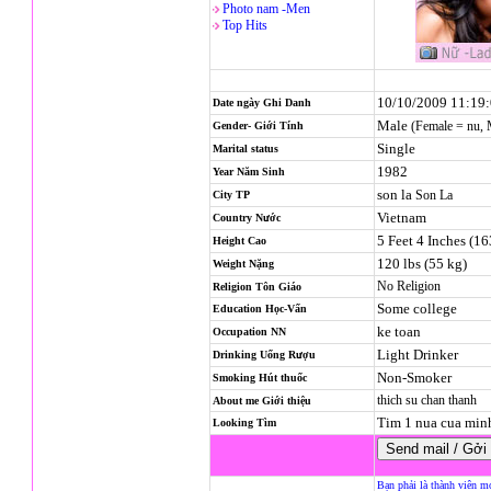
Photo nam -Men
Top Hits
10/10/2009 11:19
Date ngày Ghi Danh
Male
(Female = nu,
Gender- Giới Tính
Single
Marital status
1982
Year Năm Sinh
son la
Son La
City TP
Vietnam
Country Nước
5 Feet 4 Inches (1
Height Cao
120 lbs (55 kg)
Weight Nặng
No Religion
Religion
Tôn Giáo
Some college
Education Học-Vấn
ke toan
Occupation NN
Light Drinker
Drinking Uống Rượu
Non-Smoker
Smoking Hút thuốc
thich su chan thanh
About me Giới thiệu
Tim 1 nua cua min
Looking Tìm
Bạn phải là thành viên m