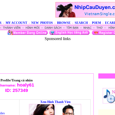
R
-
MY ACCOUNT
-
NEW PHOTOS
-
BROWSE
-
SEARCH
-
POEM
-
ECAR
Sponsored links
Profile/Trang cá nhân
hoaly61
Username:
ID:
257349
Xem Hinh Thanh Vien
dies