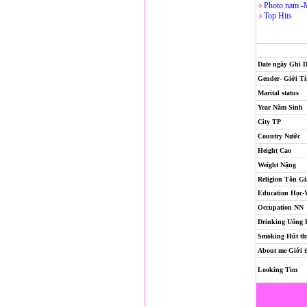
Photo nam -
Top Hits
Date ngày Ghi 
Gender- Giới T
Marital status
Year Năm Sinh
City TP
Country Nước
Height Cao
Weight Nặng
Religion
Tôn Gi
Education Học-
Occupation NN
Drinking Uống
Smoking Hút th
About me Giới t
Looking Tìm