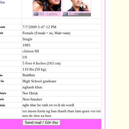
Men
7/7/2009 5:47:12 PM
Danh
Female
(Female = nu, Male=nam)
ính
Single
1985
clinton
MI
US
5 Feet 4 Inches (163 cm)
110 lbs (50 kg)
Buddhist
áo
High School graduate
Vấn
nghanh khac
Not Drink
 Rượu
Non-Smoker
uốc
nghe nhac luc ranh roi va di ski wordl
hiệu
toi muon kiem ng ban thanh than lam quen voi toi
neu dc tien xa hon