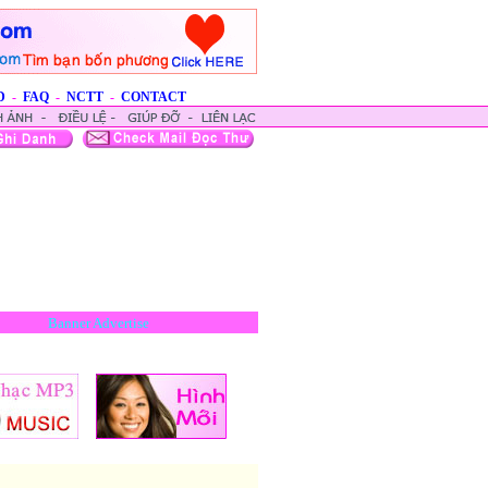
D
-
FAQ
-
NCTT
-
CONTACT
Banner Advertise