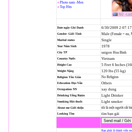
Photo nam -Men
Top Hits
6/30/2009 2:07:1
Date ngày Ghi Danh
Male
(Female = nu,
Gender- Giới Tính
Single
Marital status
1978
Year Năm Sinh
saigon
Hoa Binh
City TP
Vietnam
Country Nước
5 Feet 6 Inches (1
Height Cao
120 lbs (55 kg)
Weight Nặng
No Religion
Religion
Tôn Giáo
Others
Education Học-Vấn
xay dung
Occupation NN
Light Drinker
Drinking Uống Rượu
Light smoker
Smoking Hút thuốc
tôi là một người rất b
About me Giới thiệu
tìm bạn gái
Looking Tìm
Bạn phải là thành viên m