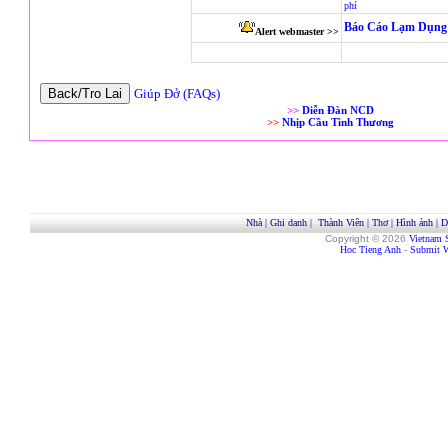
phí
Báo Cáo Lạm Dụng 
Alert webmaster >>
Giúp Đở (FAQs)
>>
Diễn Đàn NCD
>>
Nhịp Cầu Tình Thương
Nhà
|
Ghi danh
|
Thành Viên
|
Thơ
|
Hình ảnh
|
D
Copyright © 2026
Vietnam 
Hoc Tieng Anh
-
Submit W