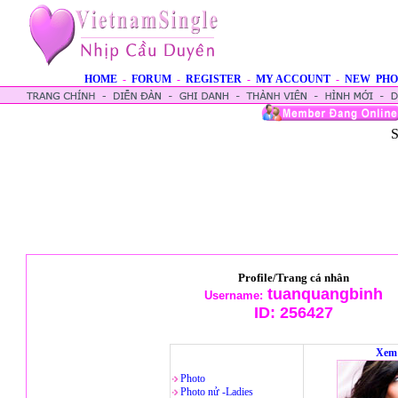
HOME
-
FORUM
-
REGISTER
-
MY ACCOUNT
-
NEW PHO
S
Profile/Trang cá nhân
tuanquangbinh
Username:
ID:
256427
Xem 
Photo
Photo nử -Ladies