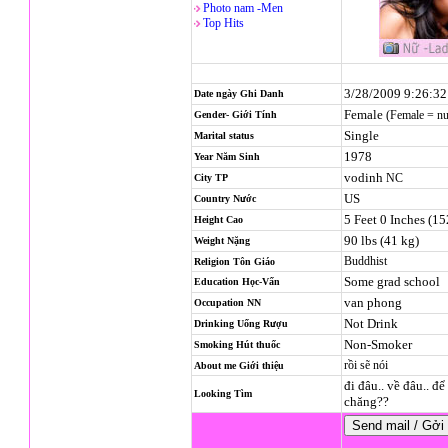
Photo nam -Men
Top Hits
3/28/2009 9:26:3
Date ngày Ghi Danh
Female
(Female = n
Gender- Giới Tính
Single
Marital status
1978
Year Năm Sinh
vodinh
NC
City TP
US
Country Nước
5 Feet 0 Inches (1
Height Cao
90 lbs (41 kg)
Weight Nặng
Buddhist
Religion
Tôn Giáo
Some grad school
Education Học-Vấn
van phong
Occupation NN
Not Drink
Drinking Uống Rượu
Non-Smoker
Smoking Hút thuốc
rồi sẽ nói
About me Giới thiệu
đi đâu.. về đâu.. đ
Looking Tìm
chăng??