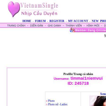
HOME
-
FORUM
-
REGISTER
-
MY ACCOUNT
-
NEW PHO
S
Profile/Trang cá nhân
timmai1niemvui
Username:
ID:
245718
Xem 
Photo
Photo nử -Ladies