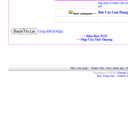
Bạn phải là thành viên m
phí
Báo Cáo Lạm Dụng 
Alert webmaster >>
Giúp Đở (FAQs)
>>
Diễn Đàn NCD
>>
Nhịp Cầu Tình Thương
Nhà
|
Ghi danh
|
Thành Viên
|
Thơ
|
Hình ảnh
|
D
Copyright © 2026
Vietnam 
Hoc Tieng Anh
-
Submit W