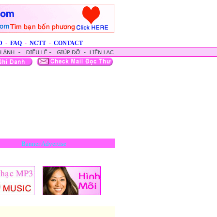
D
-
FAQ
-
NCTT
-
CONTACT
Banner Advertise