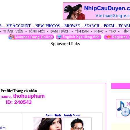
R
-
MY ACCOUNT
-
NEW PHOTOS
-
BROWSE
-
SEARCH
-
POEM
-
ECAR
Sponsored links
Profile/Trang cá nhân
thohuupham
rname:
ID:
240543
Xem Hinh Thanh Vien
dies