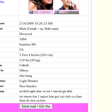
Men
2/14/2009 10:26:23 AM
Danh
Male
(Female = nu, Male=nam)
ính
Divorced
1964
brandon
MS
US
5 Feet 4 Inches (163 cm)
110 lbs (50 kg)
Catholic
áo
Others
Vấn
nha hang
Light Drinker
 Rượu
Non-Smoker
uốc
toi thich nghe nhac va yeu 1 mai am gia dinh
hiệu
toi muon tim 1 nguoi ban gai vui tinh va chan
than de tien xa hon