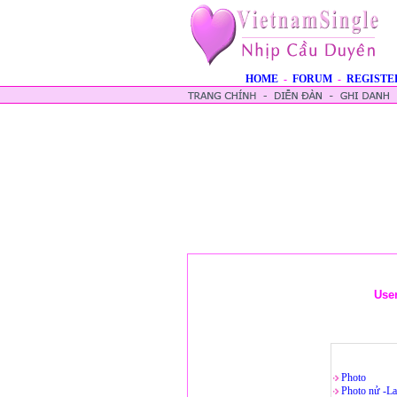
HOME
-
FORUM
-
REGISTE
Use
Photo
Photo nử -La