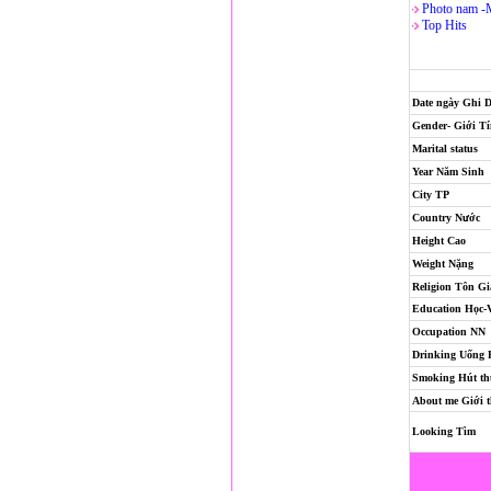
Photo nam -
Top Hits
Date ngày Ghi 
Gender- Giới T
Marital status
Year Năm Sinh
City TP
Country Nước
Height Cao
Weight Nặng
Religion
Tôn Gi
Education Học-
Occupation NN
Drinking Uống
Smoking Hút th
About me Giới t
Looking Tìm