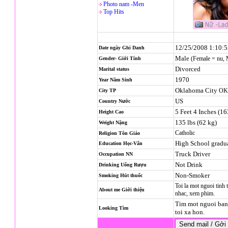
Photo nam -Men
Top Hits
12/25/2008 1:10:
Date ngày Ghi Danh
Male
(Female = nu,
Gender- Giới Tính
Divorced
Marital status
1970
Year Năm Sinh
Oklahoma City
OK
City TP
US
Country Nước
5 Feet 4 Inches (1
Height Cao
135 lbs (62 kg)
Weight Nặng
Catholic
Religion
Tôn Giáo
High School gradu
Education Học-Vấn
Truck Driver
Occupation NN
Not Drink
Drinking Uống Rượu
Non-Smoker
Smoking Hút thuốc
Toi la mot nguoi tinh 
About me Giới thiệu
nhac, xem phim.
Tim mot nguoi ban 
Looking Tìm
toi xa hon.