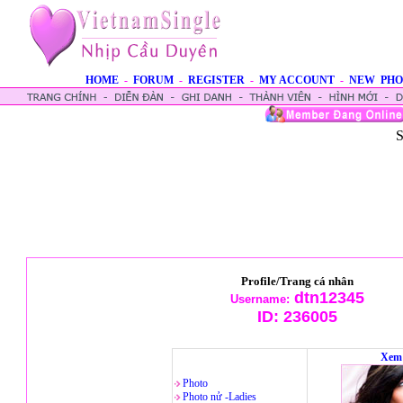
HOME
-
FORUM
-
REGISTER
-
MY ACCOUNT
-
NEW PHO
S
Profile/Trang cá nhân
dtn12345
Username:
ID:
236005
Xem 
Photo
Photo nử -Ladies