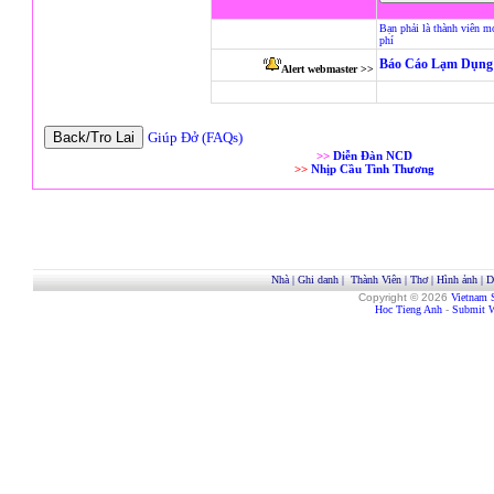
Bạn phải là thành viên m
phí
Báo Cáo Lạm Dụng 
Alert webmaster >>
Giúp Đở (FAQs)
>>
Diễn Đàn NCD
>>
Nhịp Cầu Tình Thương
Nhà
|
Ghi danh
|
Thành Viên
|
Thơ
|
Hình ảnh
|
D
Copyright © 2026
Vietnam 
Hoc Tieng Anh
-
Submit W