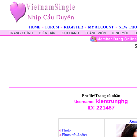
HOME
-
FORUM
-
REGISTER
-
MY ACCOUNT
-
NEW PHO
S
Profile/Trang cá nhân
kientrunghg
Username:
ID:
221487
Xem 
Photo
Photo nử -Ladies