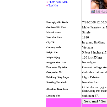
Photo nam -Men
Top Hits
7/28/2008 12:50:
Date ngày Ghi Danh
Male
(Female = nu,
Gender- Giới Tính
Single
Marital status
1986
Year Năm Sinh
ha giang
Ha Giang
City TP
Vietnam
Country Nước
5 Feet 8 Inches (1
Height Cao
120 lbs (55 kg)
Weight Nặng
No Religion
Religion
Tôn Giáo
Current college st
Education Học-Vấn
sinh vien dai hoc 
Occupation NN
Light Drinker
Drinking Uống Rượu
Non-Smoker
Smoking Hút thuốc
toi thic doc sach,nghe
About me Giới thiệu
doanh.song tran than
sinh nam 87.
Looking Tìm