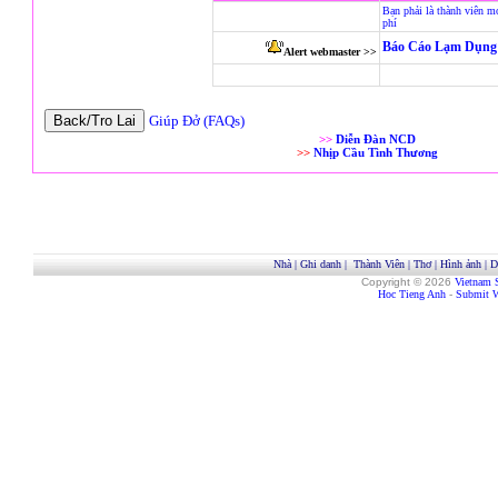
Bạn phải là thành viên m
phí
Báo Cáo Lạm Dụng 
Alert webmaster >>
Giúp Đở (FAQs)
>>
Diễn Đàn NCD
>>
Nhịp Cầu Tình Thương
Nhà
|
Ghi danh
|
Thành Viên
|
Thơ
|
Hình ảnh
|
D
Copyright © 2026
Vietnam 
Hoc Tieng Anh
-
Submit W