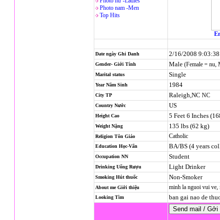
Photo nử -Ladies
Photo nam -Men
Top Hits
En
2/16/2008 9:03:3
Date ngày Ghi Danh
Male
(Female = nu,
Gender- Giới Tính
Single
Marital status
1984
Year Năm Sinh
Raleigh,NC
NC
City TP
US
Country Nước
5 Feet 6 Inches (1
Height Cao
135 lbs (62 kg)
Weight Nặng
Catholic
Religion
Tôn Giáo
BA/BS (4 years col
Education Học-Vấn
Student
Occupation NN
Light Drinker
Drinking Uống Rượu
Non-Smoker
Smoking Hút thuốc
minh la nguoi vui ve,
About me Giới thiệu
ban gai nao de thu
Looking Tìm