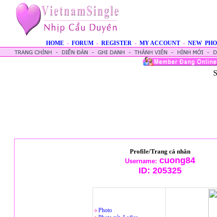
HOME
-
FORUM
-
REGISTER
-
MY ACCOUNT
-
NEW PHO
S
Profile/Trang cá nhân
cuong84
Username:
ID:
205325
Photo