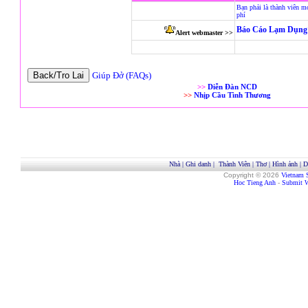
Bạn phải là thành viên m
phí
Báo Cáo Lạm Dụng 
Alert webmaster >>
Giúp Đở (FAQs)
>>
Diễn Đàn NCD
>>
Nhịp Cầu Tình Thương
Nhà
|
Ghi danh
|
Thành Viên
|
Thơ
|
Hình ảnh
|
D
Copyright © 2026
Vietnam 
Hoc Tieng Anh
-
Submit W