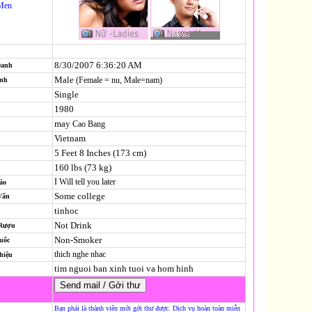
Men
8/30/2007 6:36:20 AM
Danh
Male
(Female = nu, Male=nam)
ính
Single
1980
may
Cao Bang
Vietnam
5 Feet 8 Inches (173 cm)
160 lbs (73 kg)
I Will tell you later
áo
Some college
Vấn
tinhoc
Not Drink
 Rượu
Non-Smoker
uốc
thich nghe nhac
hiệu
tim nguoi ban xinh tuoi va hom hinh
Bạn phải là thành viên mới gởi thư được. Dịch vụ hoàn toàn miễn