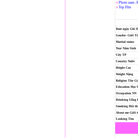
Photo nam -
Top Hits
Date ngày Ghi 
Gender- Giới T
Marital status
Year Năm Sinh
City TP
Country Nước
Height Cao
Weight Nặng
Religion
Tôn Gi
Education Học-
Occupation NN
Drinking Uống
Smoking Hút th
About me Giới t
Looking Tìm