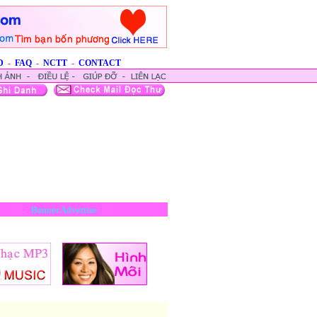
D
-
FAQ
-
NCTT
-
CONTACT
Banner Advertise