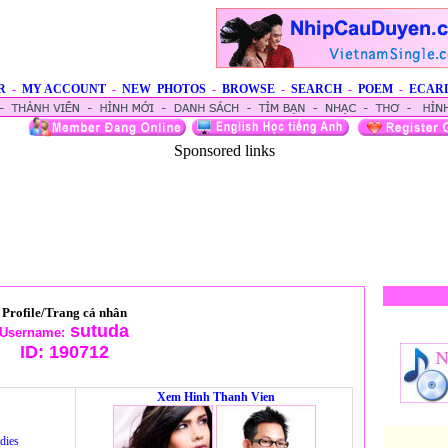
R
-
MY ACCOUNT
-
NEW PHOTOS
-
BROWSE
-
SEARCH
-
POEM
-
ECAR
Sponsored links
Profile/Trang cá nhân
sutuda
Username:
ID:
190712
Xem Hinh Thanh Vien
dies