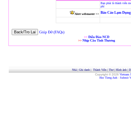
Bạn phải là thành viên m
phí
Báo Cáo Lạm Dụng 
Alert webmaster >>
Giúp Đở (FAQs)
>>
Diễn Đàn NCD
>>
Nhịp Cầu Tình Thương
Nhà
|
Ghi danh
|
Thành Viên
|
Thơ
|
Hình ảnh
|
D
Copyright © 2026
Vietnam 
Hoc Tieng Anh
-
Submit W