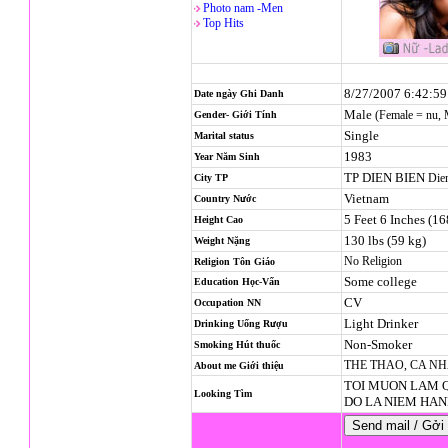
Photo nam -Men
Top Hits
8/27/2007 6:42:5
Date ngày Ghi Danh
Male
(Female = nu,
Gender- Giới Tính
Single
Marital status
1983
Year Năm Sinh
TP DIEN BIEN
Dien
City TP
Vietnam
Country Nước
5 Feet 6 Inches (1
Height Cao
130 lbs (59 kg)
Weight Nặng
No Religion
Religion
Tôn Giáo
Some college
Education Học-Vấn
CV
Occupation NN
Light Drinker
Drinking Uống Rượu
Non-Smoker
Smoking Hút thuốc
THE THAO, CA NH
About me Giới thiệu
TOI MUON LAM Q
Looking Tìm
DO LA NIEM HAN