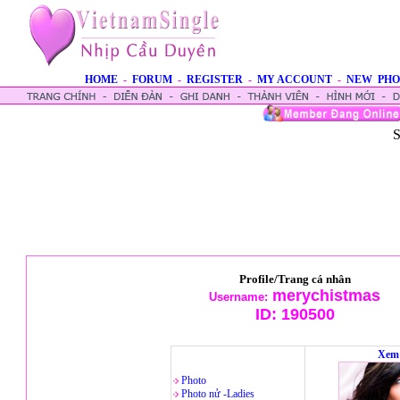
HOME
-
FORUM
-
REGISTER
-
MY ACCOUNT
-
NEW PHO
S
Profile/Trang cá nhân
merychistmas
Username:
ID:
190500
Xem 
Photo
Photo nử -Ladies