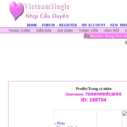
HOME
-
FORUM
-
REGISTER
-
MY ACCOUNT
-
NEW PHO
S
Profile/Trang cá nhân
roseneedcares
Username:
ID:
188704
Photo