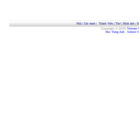
Nhà
|
Ghi danh
|
Thành Viên
|
Thơ
|
Hình ảnh
|
D
Copyright © 2026
Vietnam 
Hoc Tieng Anh
-
Submit W