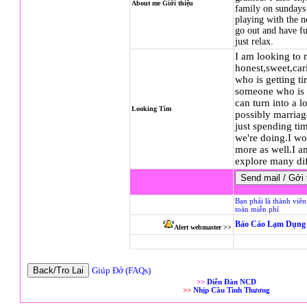
About me Giới thiệu
family on sundays
playing with the n
go out and have fu
just relax.
I am looking to
honest,sweet,car
who is getting ti
someone who is 
can turn into a l
Looking Tìm
possibly marria
just spending ti
we're doing.I wou
more as well.I am
explore many dif
Bạn phải là thành viê
toàn miễn phí
Báo Cáo Lạm Dụng 
Alert webmaster >>
Giúp Đở (FAQs)
>>
Diễn Đàn NCD
>>
Nhịp Cầu Tình Thương