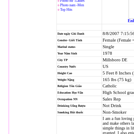
Photo nử -Ladies
Photo nam -Men
Top Hits
Enl
8/8/2007 7:15:5
Date ngày Ghi Danh
Female
(Female =
Gender- Giới Tính
Single
Marital status
1978
Year Năm Sinh
Millsboro
DE
City TP
US
Country Nước
5 Feet 8 Inches 
Height Cao
165 lbs (75 kg)
Weight Nặng
Catholic
Religion
Tôn Giáo
High School gra
Education Học-Vấn
Sales Rep
Occupation NN
Not Drink
Drinking Uống Rượu
Non-Smoker
Smoking Hút thuốc
I am a fun loving
and make others la
simple things in l
granted. I also en