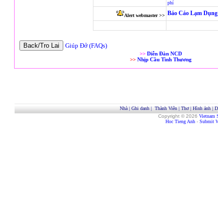
phí
Báo Cáo Lạm Dụng 
Alert webmaster >>
Giúp Đở (FAQs)
>>
Diễn Đàn NCD
>>
Nhịp Cầu Tình Thương
Nhà
|
Ghi danh
|
Thành Viên
|
Thơ
|
Hình ảnh
|
D
Copyright © 2026
Vietnam 
Hoc Tieng Anh
-
Submit W