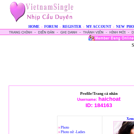
HOME
-
FORUM
-
REGISTER
-
MY ACCOUNT
-
NEW PHO
S
Profile/Trang cá nhân
haichoat
Username:
ID:
184163
Xem 
Photo
Photo nử -Ladies