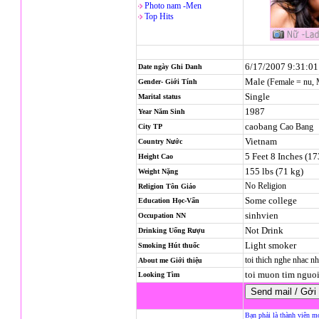
Photo nam -Men
Top Hits
6/17/2007 9:31:0
Date ngày Ghi Danh
Male
(Female = nu,
Gender- Giới Tính
Single
Marital status
1987
Year Năm Sinh
caobang
Cao Bang
City TP
Vietnam
Country Nước
5 Feet 8 Inches (1
Height Cao
155 lbs (71 kg)
Weight Nặng
No Religion
Religion
Tôn Giáo
Some college
Education Học-Vấn
sinhvien
Occupation NN
Not Drink
Drinking Uống Rượu
Light smoker
Smoking Hút thuốc
toi thich nghe nhac n
About me Giới thiệu
toi muon tim nguoi
Looking Tìm
Bạn phải là thành viên m