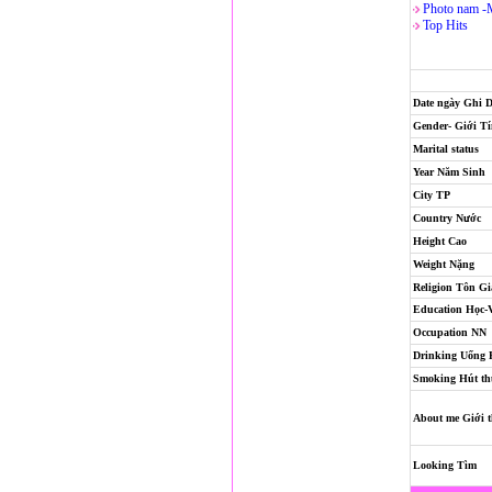
Photo nam -
Top Hits
Date ngày Ghi 
Gender- Giới T
Marital status
Year Năm Sinh
City TP
Country Nước
Height Cao
Weight Nặng
Religion
Tôn Gi
Education Học-
Occupation NN
Drinking Uống
Smoking Hút th
About me Giới t
Looking Tìm