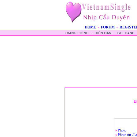
HOME
-
FORUM
-
REGISTE
U
Photo
Photo nử -La