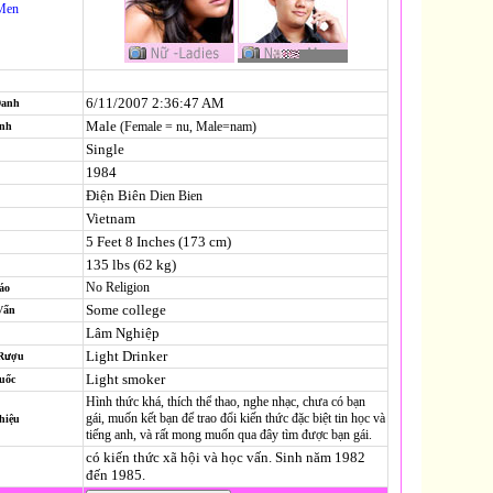
Men
6/11/2007 2:36:47 AM
Danh
Male
(Female = nu, Male=nam)
ính
Single
1984
Điện Biên
Dien Bien
Vietnam
5 Feet 8 Inches (173 cm)
135 lbs (62 kg)
No Religion
áo
Some college
Vấn
Lâm Nghiệp
Light Drinker
 Rượu
Light smoker
uốc
Hình thức khá, thích thể thao, nghe nhạc, chưa có bạn
gái, muốn kết bạn để trao đổi kiến thức đặc biệt tin học và
hiệu
tiếng anh, và rất mong muốn qua đây tìm được bạn gái.
có kiến thức xã hội và học vấn. Sinh năm 1982
đến 1985.