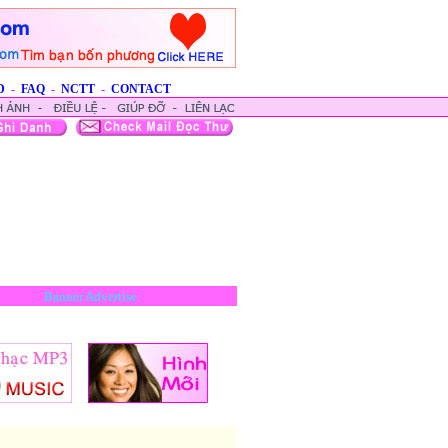
D
-
FAQ
-
NCTT
-
CONTACT
Banner Advertise