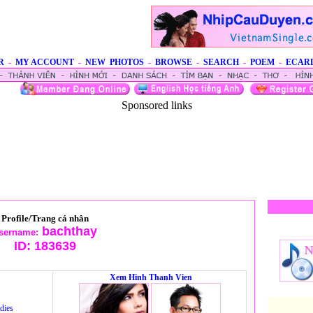
R
-
MY ACCOUNT
-
NEW PHOTOS
-
BROWSE
-
SEARCH
-
POEM
-
ECAR
Sponsored links
Profile/Trang cá nhân
bachthay
sername:
ID:
183639
Xem Hinh Thanh Vien
dies