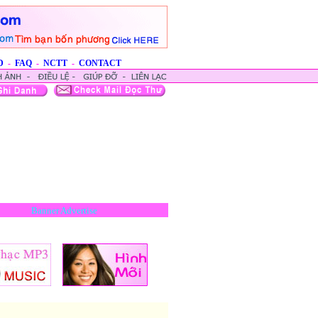
D
-
FAQ
-
NCTT
-
CONTACT
Banner Advertise