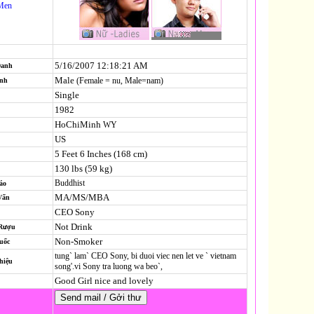
Men
5/16/2007 12:18:21 AM
Danh
Male
(Female = nu, Male=nam)
ính
Single
1982
HoChiMinh
WY
US
5 Feet 6 Inches (168 cm)
130 lbs (59 kg)
Buddhist
áo
MA/MS/MBA
Vấn
CEO Sony
Not Drink
 Rượu
Non-Smoker
uốc
tung` lam` CEO Sony, bi duoi viec nen let ve ` vietnam
hiệu
song'.vi Sony tra luong wa beo`,
Good Girl nice and lovely