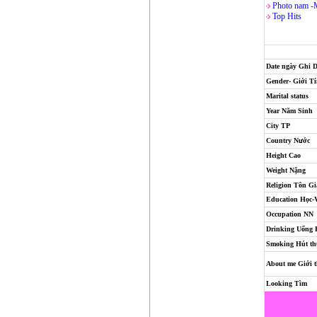
Photo nam -
Top Hits
Date ngày Ghi 
Gender- Giới T
Marital status
Year Năm Sinh
City TP
Country Nước
Height Cao
Weight Nặng
Religion
Tôn Gi
Education Học-
Occupation NN
Drinking Uống
Smoking Hút th
About me Giới t
Looking Tìm