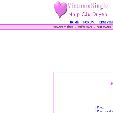
HOME
-
FORUM
-
REGISTE
U
Photo
Photo nử -La