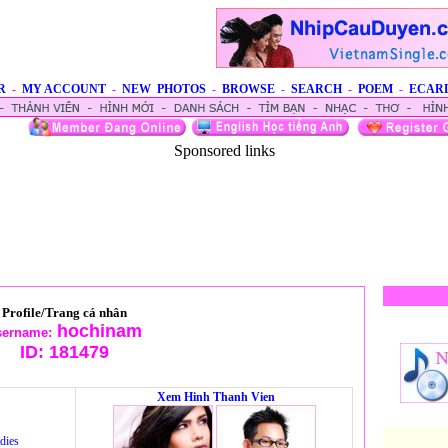
R
-
MY ACCOUNT
-
NEW PHOTOS
-
BROWSE
-
SEARCH
-
POEM
-
ECAR
Sponsored links
Profile/Trang cá nhân
hochinam
sername:
ID:
181479
Xem Hinh Thanh Vien
dies