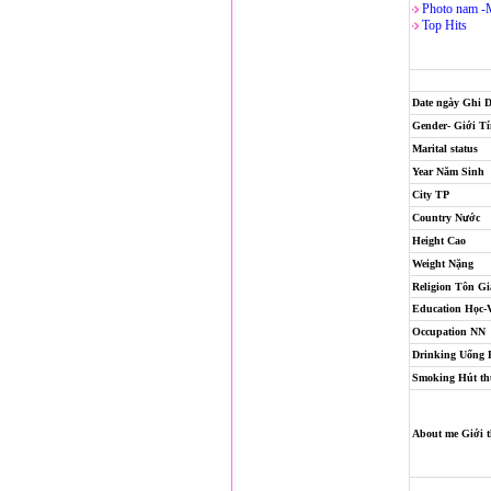
Photo nam -
Top Hits
Date ngày Ghi 
Gender- Giới T
Marital status
Year Năm Sinh
City TP
Country Nước
Height Cao
Weight Nặng
Religion
Tôn Gi
Education Học-
Occupation NN
Drinking Uống
Smoking Hút th
About me Giới t