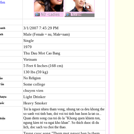
Men
3/1/2007 7:45:29 PM
Danh
Male
(Female = nu, Male=nam)
ính
Single
1979
Thu Dau Mot
Cao Bang
Vietnam
5 Feet 6 Inches (168 cm)
130 lbs (59 kg)
No Religion
áo
Some college
Vấn
chuyen vien
Light Drinker
 Rượu
Heavy Smoker
uốc
Toi la nguoi nhieu tham vong, nhung tat ca deu khong the
so sanh voi tinh ban, doi voi toi tinh ban luon la tat ca...
Quan diem song cua toi do la "Khong quen khiem ton,
hiệu
ngung kien tri va ngai kho khan". So thich duoc di du
lich, doc sach va choi the thao.
Trong cuoc song "Them mot nguoi ban la them