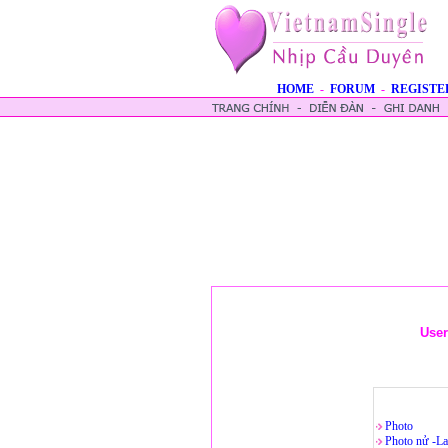
HOME
-
FORUM
-
REGISTE
Use
Photo
Photo nử -La