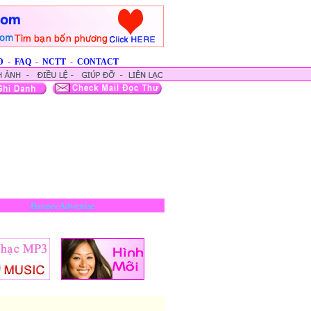
D
-
FAQ
-
NCTT
-
CONTACT
Banner Advertise