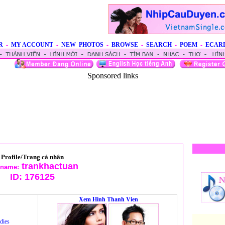
R
-
MY ACCOUNT
-
NEW PHOTOS
-
BROWSE
-
SEARCH
-
POEM
-
ECAR
Sponsored links
Profile/Trang cá nhân
trankhactuan
rname:
ID:
176125
Xem Hinh Thanh Vien
dies