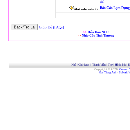
phí
Báo Cáo Lạm Dụng 
Alert webmaster >>
Giúp Đở (FAQs)
>>
Diễn Đàn NCD
>>
Nhịp Cầu Tình Thương
Nhà
|
Ghi danh
|
Thành Viên
|
Thơ
|
Hình ảnh
|
D
Copyright © 2026
Vietnam 
Hoc Tieng Anh
-
Submit W