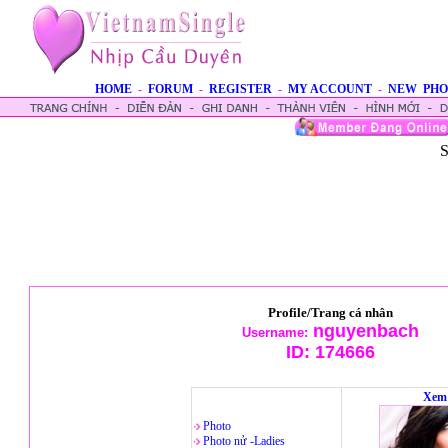
HOME
-
FORUM
-
REGISTER
-
MY ACCOUNT
-
NEW PHO
S
Profile/Trang cá nhân
nguyenbach
Username:
ID:
174666
Xem 
Photo
Photo nử -Ladies