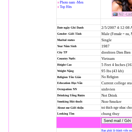
Photo nam -Men
Top Hits
2/5/2007 4:12:08
Date ngày Ghi Danh
Male
(Female = nu,
Gender- Giới Tính
Single
Marital status
1987
Year Năm Sinh
dienbien
Dien Bien
City TP
Vietnam
Country Nước
5 Feet 4 Inches (1
Height Cao
95 lbs (43 kb)
Weight Nặng
No Religion
Religion
Tôn Giáo
Current college st
Education Học-Vấn
sinhvien
Occupation NN
Not Drink
Drinking Uống Rượu
Non-Smoker
Smoking Hút thuốc
toi thich nge nhac ch
About me Giới thiệu
chung thuy
Looking Tìm
Bạn phải là thành viên m