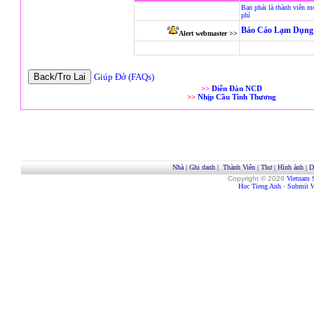
Bạn phải là thành viên m
phí
Báo Cáo Lạm Dụng 
Alert webmaster >>
Giúp Đở (FAQs)
>>
Diễn Đàn NCD
>>
Nhịp Cầu Tình Thương
Nhà
|
Ghi danh
|
Thành Viên
|
Thơ
|
Hình ảnh
|
D
Copyright © 2026
Vietnam 
Hoc Tieng Anh
-
Submit W