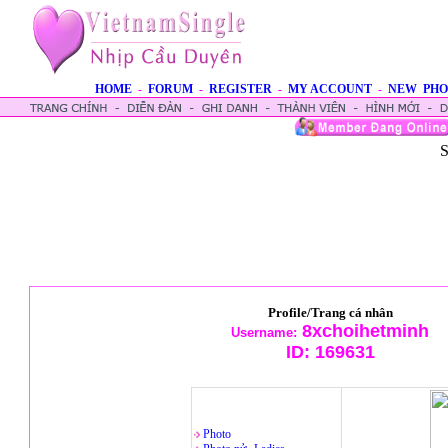
HOME
-
FORUM
-
REGISTER
-
MY ACCOUNT
-
NEW PHO
S
Profile/Trang cá nhân
8xchoihetminh
Username:
ID:
169631
Photo