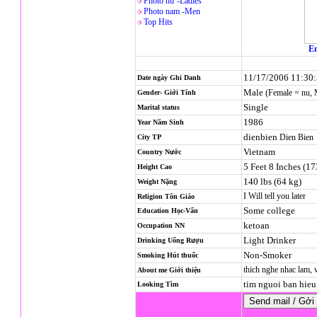
Photo nử -Ladies
Photo nam -Men
Top Hits
En
11/17/2006 11:30
Date ngày Ghi Danh
Male
(Female = nu,
Gender- Giới Tính
Single
Marital status
1986
Year Năm Sinh
dienbien
Dien Bien
City TP
Vietnam
Country Nước
5 Feet 8 Inches (1
Height Cao
140 lbs (64 kg)
Weight Nặng
I Will tell you later
Religion
Tôn Giáo
Some college
Education Học-Vấn
ketoan
Occupation NN
Light Drinker
Drinking Uống Rượu
Non-Smoker
Smoking Hút thuốc
thich nghe nhac lam, 
About me Giới thiệu
tim nguoi ban hieu 
Looking Tìm