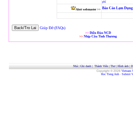
phí
Báo Cáo Lạm Dụng 
Alert webmaster >>
Giúp Đở (FAQs)
>>
Diễn Đàn NCD
>>
Nhịp Cầu Tình Thương
Nhà
|
Ghi danh
|
Thành Viên
|
Thơ
|
Hình ảnh
|
D
Copyright © 2026
Vietnam 
Hoc Tieng Anh
-
Submit W