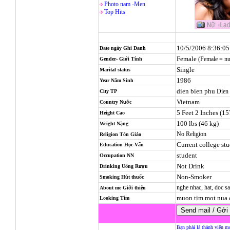
Photo nam -Men
Top Hits
10/5/2006 8:36:0
Date ngày Ghi Danh
Female
(Female = n
Gender- Giới Tính
Single
Marital status
1986
Year Năm Sinh
dien bien phu
Dien 
City TP
Vietnam
Country Nước
5 Feet 2 Inches (1
Height Cao
100 lbs (46 kg)
Weight Nặng
No Religion
Religion
Tôn Giáo
Current college st
Education Học-Vấn
student
Occupation NN
Not Drink
Drinking Uống Rượu
Non-Smoker
Smoking Hút thuốc
nghe nhac, hat, doc s
About me Giới thiệu
muon tim mot nua 
Looking Tìm
Bạn phải là thành viên m