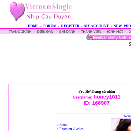
HOME
-
FORUM
-
REGISTER
-
MY ACCOUNT
-
NEW PHO
S
Profile/Trang cá nhân
honey1011
Username:
ID:
166907
Xem 
Photo
Photo nử -Ladies