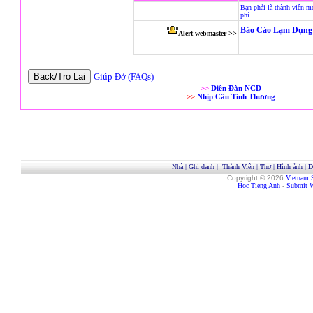
Bạn phải là thành viên m
phí
Báo Cáo Lạm Dụng 
Alert webmaster >>
Giúp Đở (FAQs)
>>
Diễn Đàn NCD
>>
Nhịp Cầu Tình Thương
Nhà
|
Ghi danh
|
Thành Viên
|
Thơ
|
Hình ảnh
|
D
Copyright © 2026
Vietnam 
Hoc Tieng Anh
-
Submit W