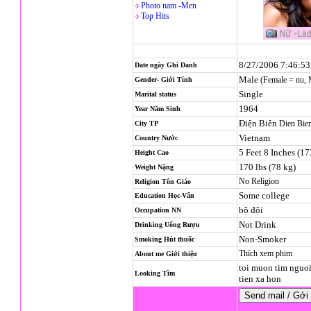
Photo nam -Men
Top Hits
8/27/2006 7:46:5
Date ngày Ghi Danh
Male
(Female = nu,
Gender- Giới Tính
Single
Marital status
1964
Year Năm Sinh
Điện Biên
Dien Bie
City TP
Vietnam
Country Nước
5 Feet 8 Inches (1
Height Cao
170 lbs (78 kg)
Weight Nặng
No Religion
Religion
Tôn Giáo
Some college
Education Học-Vấn
bộ đội
Occupation NN
Not Drink
Drinking Uống Rượu
Non-Smoker
Smoking Hút thuốc
Thích xem phim
About me Giới thiệu
toi muon tim nguoi
Looking Tìm
tien xa hon