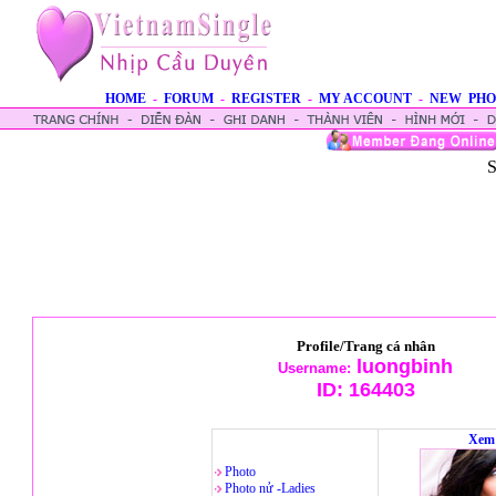
HOME
-
FORUM
-
REGISTER
-
MY ACCOUNT
-
NEW PHO
S
Profile/Trang cá nhân
luongbinh
Username:
ID:
164403
Xem 
Photo
Photo nử -Ladies