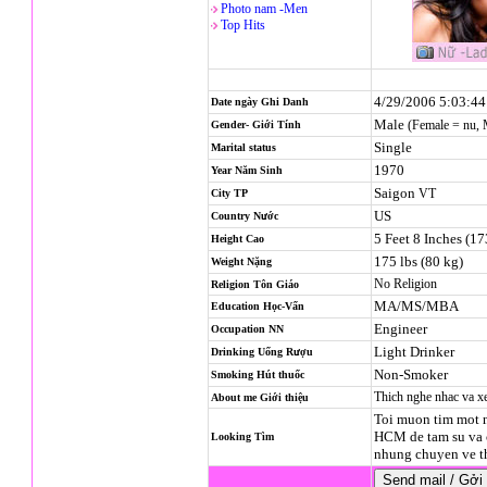
Photo nam -Men
Top Hits
4/29/2006 5:03:4
Date ngày Ghi Danh
Male
(Female = nu,
Gender- Giới Tính
Single
Marital status
1970
Year Năm Sinh
Saigon
VT
City TP
US
Country Nước
5 Feet 8 Inches (1
Height Cao
175 lbs (80 kg)
Weight Nặng
No Religion
Religion
Tôn Giáo
MA/MS/MBA
Education Học-Vấn
Engineer
Occupation NN
Light Drinker
Drinking Uống Rượu
Non-Smoker
Smoking Hút thuốc
Thich nghe nhac va x
About me Giới thiệu
Toi muon tim mot n
HCM de tam su va c
Looking Tìm
nhung chuyen ve 