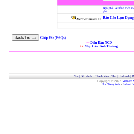
Bạn phải là thành viên m
phí
Báo Cáo Lạm Dụng 
Alert webmaster >>
Giúp Đở (FAQs)
>>
Diễn Đàn NCD
>>
Nhịp Cầu Tình Thương
Nhà
|
Ghi danh
|
Thành Viên
|
Thơ
|
Hình ảnh
|
D
Copyright © 2026
Vietnam 
Hoc Tieng Anh
-
Submit W