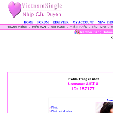
HOME
-
FORUM
-
REGISTER
-
MY ACCOUNT
-
NEW PHO
S
Profile/Trang cá nhân
anthu
Username:
ID:
157177
Xem 
Photo
Photo nử -Ladies