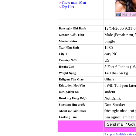
Photo nam -Men
Top Hits
12/14/2005 9:31:
Date ngày Ghi Danh
Male
(Female = nu,
Gender- Giới Tính
Single
Marital status
1985
Year Năm Sinh
cary
NC
City TP
US
Country Nước
5 Feet 6 Inches (1
Height Cao
140 lbs (64 kg)
Weight Nặng
Others
Religion
Tôn Giáo
I Will Tell you late
Education Học-Vấn
sudent
Occupation NN
Not Drink
Drinking Uống Rượu
Non-Smoker
Smoking Hút thuốc
thich nghe nhac , co
About me Giới thiệu
tim nguoi lam ban
Looking Tìm
Bạn phải là thành viên m