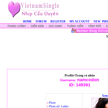
HOME
-
FORUM
-
REGISTER
-
MY ACCOUNT
-
NEW PHO
S
Profile/Trang cá nhân
namcodon
Username:
ID:
149391
Xem 
Photo
Photo nử -Ladies