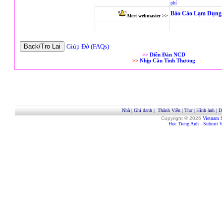
phí
Báo Cáo Lạm Dụng 
Alert webmaster >>
Giúp Đở (FAQs)
>>
Diễn Đàn NCD
>>
Nhịp Cầu Tình Thương
Nhà
|
Ghi danh
|
Thành Viên
|
Thơ
|
Hình ảnh
|
D
Copyright © 2026
Vietnam 
Hoc Tieng Anh
-
Submit W