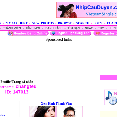
R
-
MY ACCOUNT
-
NEW PHOTOS
-
BROWSE
-
SEARCH
-
POEM
-
ECAR
Sponsored links
Profile/Trang cá nhân
changteu
sername:
ID:
147013
Xem Hinh Thanh Vien
dies