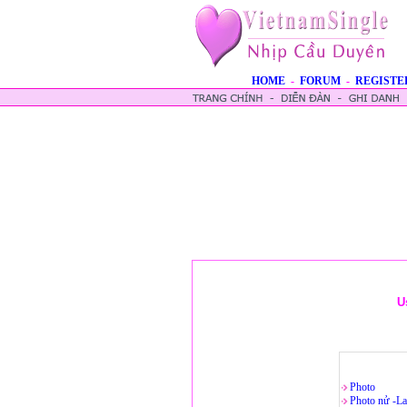
HOME
-
FORUM
-
REGISTE
U
Photo
Photo nử -La