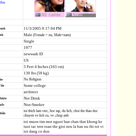
Men
11/3/2005 9:17:04 PM
Danh
Male
(Female = nu, Male=nam)
ính
Single
1977
newwark
ID
US
5 Feet 4 Inches (163 cm)
130 lbs (59 kg)
No Religion
áo
Some college
Vấn
architect
Not Drink
 Rượu
Non-Smoker
uốc
toi thich lam viec, hoc tap, du lich, choi the thao doc
hiệu
chuyen ve lich su, ve ,chup anh
toi muon tim mot nguoi ban chan that khong ke
tuoi tac tren toan the gioi neu la ban nu thi tot vi
toi dang co don