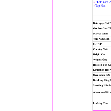
Photo nam -
Top Hits
Date ngày Ghi 
Gender- Giới T
Marital status
Year Năm Sinh
City TP
Country Nước
Height Cao
Weight Nặng
Religion
Tôn Gi
Education Học-
Occupation NN
Drinking Uống
Smoking Hút th
About me Giới t
Looking Tìm