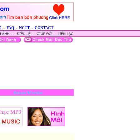
D
-
FAQ
-
NCTT
-
CONTACT
Banner Advertise