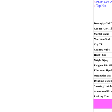
Photo nam -
Top Hits
Date ngày Ghi 
Gender- Giới T
Marital status
Year Năm Sinh
City TP
Country Nước
Height Cao
Weight Nặng
Religion
Tôn Gi
Education Học-
Occupation NN
Drinking Uống
Smoking Hút th
About me Giới t
Looking Tìm