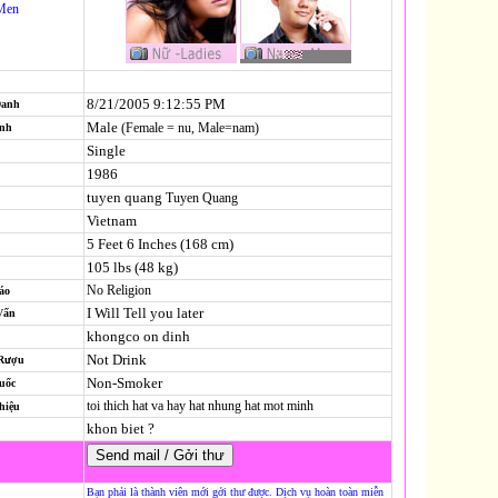
Men
8/21/2005 9:12:55 PM
Danh
Male
(Female = nu, Male=nam)
ính
Single
1986
tuyen quang
Tuyen Quang
Vietnam
5 Feet 6 Inches (168 cm)
105 lbs (48 kg)
No Religion
áo
I Will Tell you later
Vấn
khongco on dinh
Not Drink
 Rượu
Non-Smoker
uốc
toi thich hat va hay hat nhung hat mot minh
hiệu
khon biet ?
Bạn phải là thành viên mới gởi thư được. Dịch vụ hoàn toàn miễn