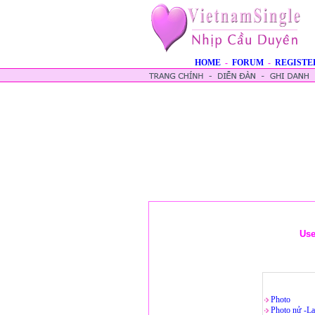
HOME
-
FORUM
-
REGISTE
Use
Photo
Photo nử -La