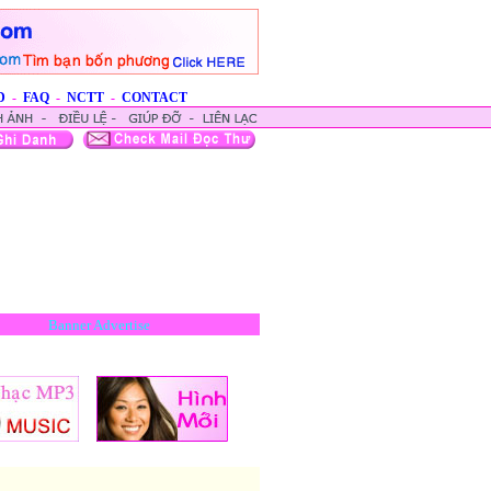
D
-
FAQ
-
NCTT
-
CONTACT
Banner Advertise