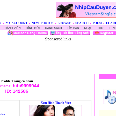
R
-
MY ACCOUNT
-
NEW PHOTOS
-
BROWSE
-
SEARCH
-
POEM
-
ECAR
Sponsored links
Profile/Trang cá nhân
hihi9999944
rname:
ID:
142586
Xem Hinh Thanh Vien
dies