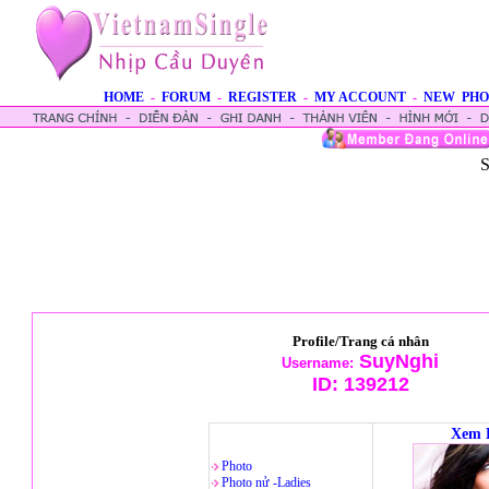
HOME
-
FORUM
-
REGISTER
-
MY ACCOUNT
-
NEW PHO
S
Profile/Trang cá nhân
SuyNghi
Username:
ID:
139212
Xem 
Photo
Photo nử -Ladies