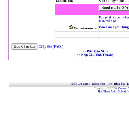
sao cung~ duoc.
Looking Tìm
Bạn phải là thành viê
toàn miễn phí
Báo Cáo Lạm Dụng 
Alert webmaster >>
Giúp Đở (FAQs)
>>
Diễn Đàn NCD
>>
Nhịp Cầu Tình Thương
Nhà
|
Ghi danh
|
Thành Viên
|
Thơ
|
Hình ảnh
|
D
Copyright © 2026
Vietnam 
Hoc Tieng Anh
-
Submit W