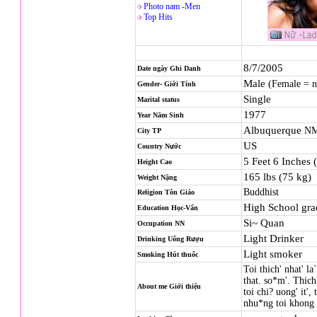
Photo nam -Men
Top Hits
8/7/2005
Date ngày Ghi Danh
Male
(Female = 
Gender- Giới Tính
Single
Marital status
1977
Year Năm Sinh
Albuquerque
N
City TP
US
Country Nước
5 Feet 6 Inches 
Height Cao
165 lbs (75 kg)
Weight Nặng
Buddhist
Religion
Tôn Giáo
High School gra
Education Học-Vấn
Si~ Quan
Occupation NN
Light Drinker
Drinking Uống Rượu
Light smoker
Smoking Hút thuốc
Toi thich' nhat' l
that. so*m'. Thich
About me Giới thiệu
toi chi? uong' it', 
nhu*ng toi khong c