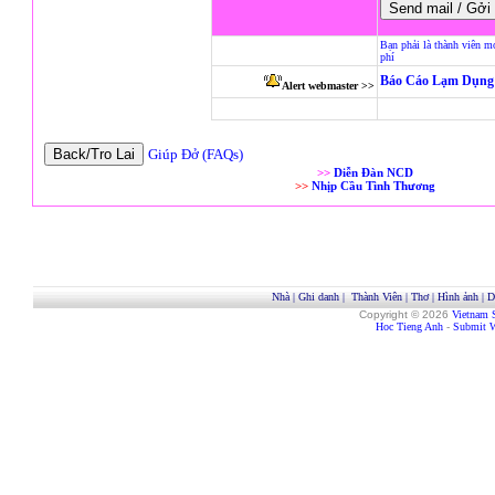
Bạn phải là thành viên m
phí
Báo Cáo Lạm Dụng 
Alert webmaster >>
Giúp Đở (FAQs)
>>
Diễn Đàn NCD
>>
Nhịp Cầu Tình Thương
Nhà
|
Ghi danh
|
Thành Viên
|
Thơ
|
Hình ảnh
|
D
Copyright © 2026
Vietnam 
Hoc Tieng Anh
-
Submit W