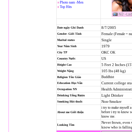
Photo nam -Men
Top Hits
8/7/2005
Date ngày Ghi Danh
Female
(Female = n
Gender- Giới Tính
Single
Marital status
1979
Year Năm Sinh
OKC
OK
City TP
US
Country Nước
5 Feet 2 Inches (1
Height Cao
105 lbs (48 kg)
Weight Nặng
Buddhist
Religion
Tôn Giáo
Current college st
Education Học-Vấn
Health Administrat
Occupation NN
Light Drinker
Drinking Uống Rượu
Non-Smoker
Smoking Hút thuốc
i try to make myself 
before i try to know 
About me Giới thiệu
know me.
Never frown, even 
Looking Tìm
know who is falling