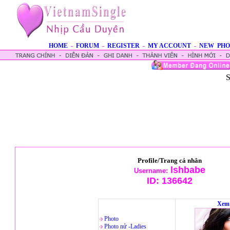
HOME
-
FORUM
-
REGISTER
-
MY ACCOUNT
-
NEW PHO
S
Profile/Trang cá nhân
lshbabe
Username:
ID:
136642
Xem 
Photo
Photo nử -Ladies