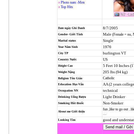
Photo nam -Men
Top Hits
8/7/2005
Date ngày Ghi Danh
Male
(Female = nu,
Gender- Giới Tính
Single
Marital status
1976
Year Năm Sinh
burlington
VT
City TP
US
Country Nước
5 Feet 10 Inches (
Height Cao
205 lbs (94 kg)
Weight Nặng
Catholic
Religion
Tôn Giáo
AA (2 years college
Education Học-Vấn
technical
Occupation NN
Light Drinker
Drinking Uống Rượu
Non-Smoker
Smoking Hút thuốc
fun ,like to go out ..
About me Giới thiệu
....
good and understan
Looking Tìm