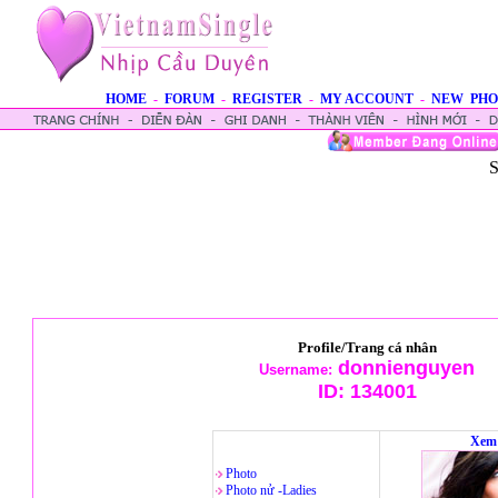
HOME
-
FORUM
-
REGISTER
-
MY ACCOUNT
-
NEW PHO
S
Profile/Trang cá nhân
donnienguyen
Username:
ID:
134001
Xem 
Photo
Photo nử -Ladies