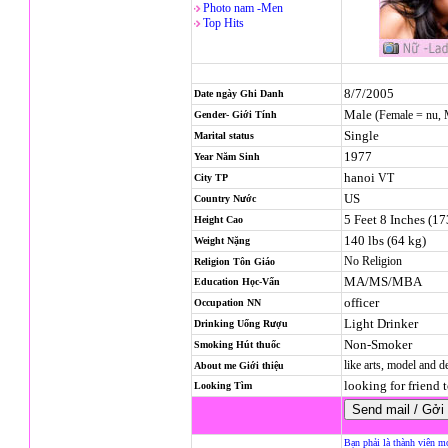
Photo nam -Men
Top Hits
8/7/2005
Date ngày Ghi Danh
Male
(Female = nu,
Gender- Giới Tính
Single
Marital status
1977
Year Năm Sinh
hanoi
VT
City TP
US
Country Nước
5 Feet 8 Inches (1
Height Cao
140 lbs (64 kg)
Weight Nặng
No Religion
Religion
Tôn Giáo
MA/MS/MBA
Education Học-Vấn
officer
Occupation NN
Light Drinker
Drinking Uống Rượu
Non-Smoker
Smoking Hút thuốc
like arts, model and 
About me Giới thiệu
looking for friend t
Looking Tìm
Bạn phải là thành viên m