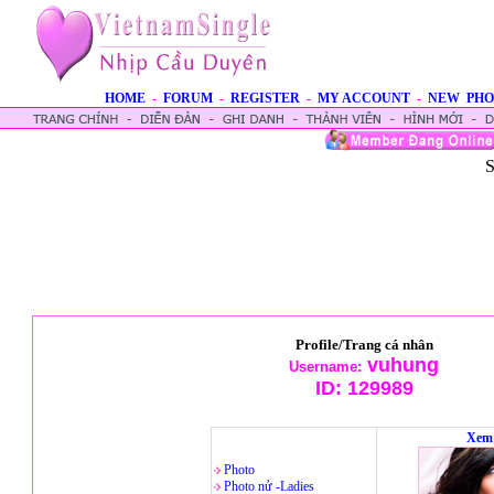
HOME
-
FORUM
-
REGISTER
-
MY ACCOUNT
-
NEW PHO
S
Profile/Trang cá nhân
vuhung
Username:
ID:
129989
Xem 
Photo
Photo nử -Ladies