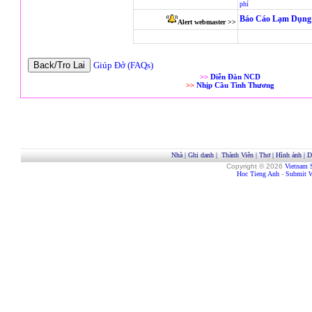
phí
Báo Cáo Lạm Dụng 
Alert webmaster >>
Giúp Đở (FAQs)
>>
Diễn Đàn NCD
>>
Nhịp Cầu Tình Thương
Nhà
|
Ghi danh
|
Thành Viên
|
Thơ
|
Hình ảnh
|
D
Copyright © 2026
Vietnam 
Hoc Tieng Anh
-
Submit W