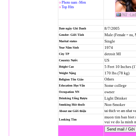
Photo nam -Men
Top Hits
8/7/2005
Date ngày Ghi Danh
Male
(Female = nu,
Gender- Giới Tính
Single
Marital status
1974
Year Năm Sinh
detroit
MI
City TP
US
Country Nước
5 Feet 10 Inches (
Height Cao
170 lbs (78 kg)
Weight Nặng
Others
Religion
Tôn Giáo
Some college
Education Học-Vấn
owner
Occupation NN
Light Drinker
Drinking Uống Rượu
Non-Smoker
Smoking Hút thuốc
tai thich ve am nhat v
About me Giới thiệu
muon tim ban biet 
Looking Tìm
vui ve do la min