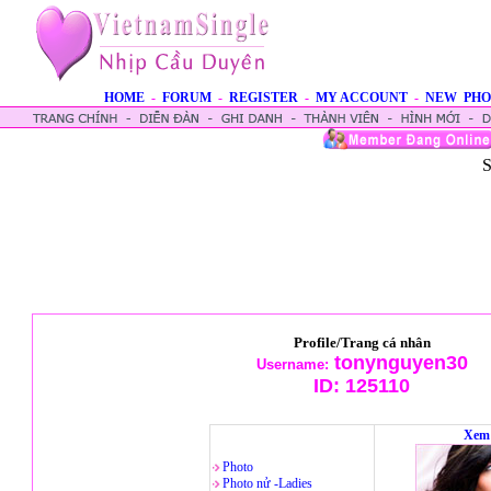
HOME
-
FORUM
-
REGISTER
-
MY ACCOUNT
-
NEW PHO
S
Profile/Trang cá nhân
tonynguyen30
Username:
ID:
125110
Xem 
Photo
Photo nử -Ladies