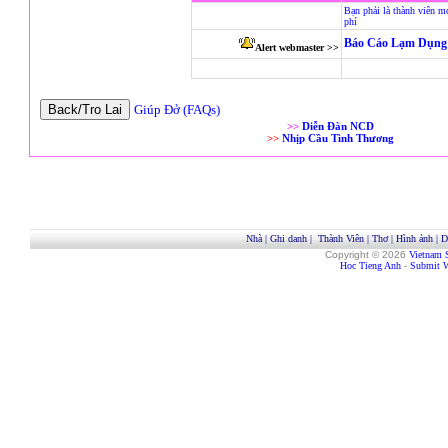
Bạn phải là thành viên m
phí
Báo Cáo Lạm Dụng 
Alert webmaster >>
Giúp Đở (FAQs)
>>
Diễn Đàn NCD
>>
Nhịp Cầu Tình Thương
Nhà
|
Ghi danh
|
Thành Viên
|
Thơ
|
Hình ảnh
|
D
Copyright © 2026
Vietnam 
Hoc Tieng Anh
-
Submit W