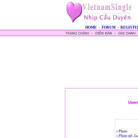
HOME
-
FORUM
-
REGISTE
User
Photo
Photo nử -La