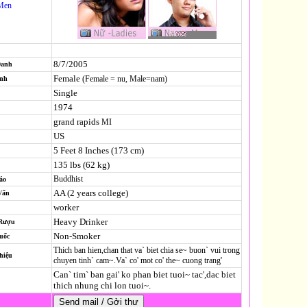
Men
8/7/2005
Danh
Female
(Female = nu, Male=nam)
ính
Single
1974
grand rapids
MI
US
5 Feet 8 Inches (173 cm)
135 lbs (62 kg)
Buddhist
áo
AA (2 years college)
Vấn
worker
Heavy Drinker
 Rượu
Non-Smoker
uốc
Thich ban hien,chan that va` biet chia se~ buon` vui trong
hiệu
chuyen tinh` cam~.Va` co' mot co' the~ cuong trang'
Can` tim` ban gai' ko phan biet tuoi~ tac',dac biet
thich nhung chi lon tuoi~.