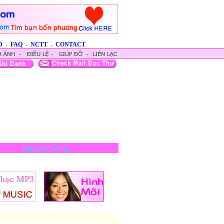
D
-
FAQ
-
NCTT
-
CONTACT
Banner Advertise