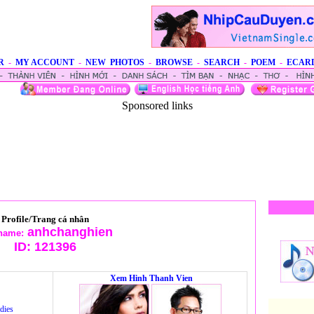
R
-
MY ACCOUNT
-
NEW PHOTOS
-
BROWSE
-
SEARCH
-
POEM
-
ECAR
Sponsored links
Profile/Trang cá nhân
anhchanghien
name:
ID:
121396
Xem Hinh Thanh Vien
dies