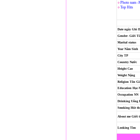
Photo nam -
Top Hits
Date ngày Ghi 
Gender- Giới T
Marital status
Year Năm Sinh
City TP
Country Nước
Height Cao
Weight Nặng
Religion
Tôn Gi
Education Học-
Occupation NN
Drinking Uống
Smoking Hút th
About me Giới t
Looking Tìm