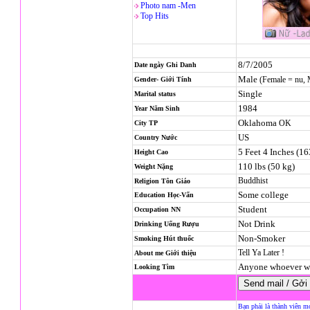
Photo nam -Men
Top Hits
8/7/2005
Date ngày Ghi Danh
Male
(Female = nu,
Gender- Giới Tính
Single
Marital status
1984
Year Năm Sinh
Oklahoma
OK
City TP
US
Country Nước
5 Feet 4 Inches (1
Height Cao
110 lbs (50 kg)
Weight Nặng
Buddhist
Religion
Tôn Giáo
Some college
Education Học-Vấn
Student
Occupation NN
Not Drink
Drinking Uống Rượu
Non-Smoker
Smoking Hút thuốc
Tell Ya Later !
About me Giới thiệu
Anyone whoever wi
Looking Tìm
Bạn phải là thành viên m