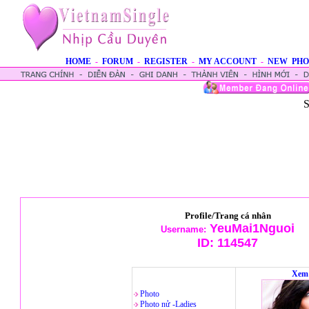
HOME
-
FORUM
-
REGISTER
-
MY ACCOUNT
-
NEW PHO
S
Profile/Trang cá nhân
YeuMai1Nguoi
Username:
ID:
114547
Xem 
Photo
Photo nử -Ladies