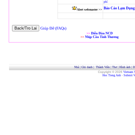
phí
Báo Cáo Lạm Dụng 
Alert webmaster >>
Giúp Đở (FAQs)
>>
Diễn Đàn NCD
>>
Nhịp Cầu Tình Thương
Nhà
|
Ghi danh
|
Thành Viên
|
Thơ
|
Hình ảnh
|
D
Copyright © 2026
Vietnam 
Hoc Tieng Anh
-
Submit W