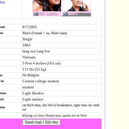
Men
8/7/2005
Danh
Male
(Female = nu, Male=nam)
ính
Single
1983
lang son
Lang Son
Vietnam
5 Feet 4 Inches (163 cm)
115 lbs (52 kg)
No Religion
áo
Current college student
Vấn
student
Light Drinker
 Rượu
Light smoker
uốc
rat thich nhay, dac biet la breakdance, nghe nhac luc ranh
hiệu
roi
khong co tieu chuan nao, quen roi se biet.