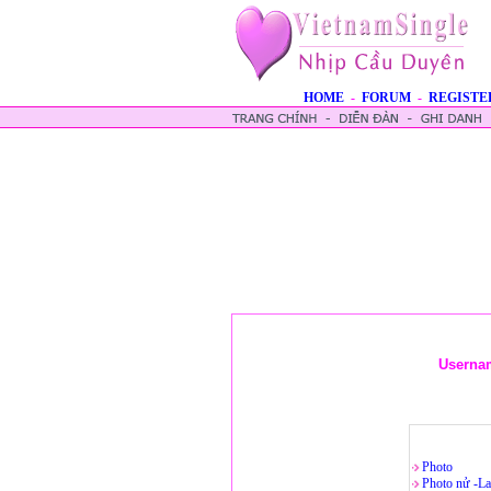
HOME
-
FORUM
-
REGISTE
Userna
Photo
Photo nử -La