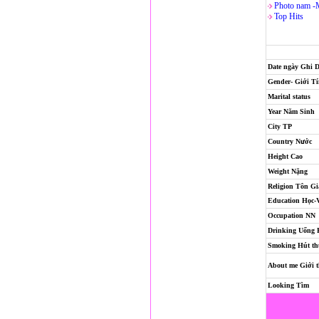
Photo nam -
Top Hits
Date ngày Ghi 
Gender- Giới T
Marital status
Year Năm Sinh
City TP
Country Nước
Height Cao
Weight Nặng
Religion
Tôn Gi
Education Học-
Occupation NN
Drinking Uống
Smoking Hút th
About me Giới t
Looking Tìm