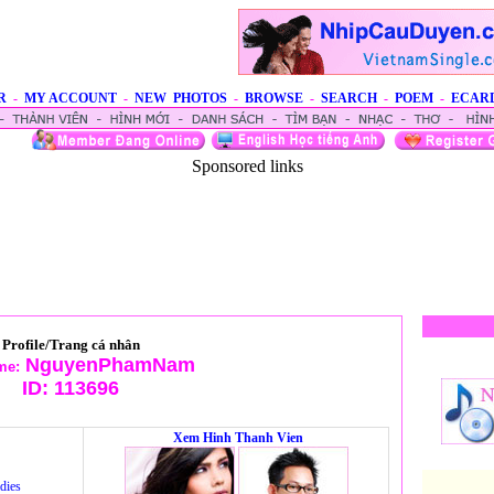
R
-
MY ACCOUNT
-
NEW PHOTOS
-
BROWSE
-
SEARCH
-
POEM
-
ECAR
Sponsored links
Profile/Trang cá nhân
NguyenPhamNam
me:
ID:
113696
Xem Hinh Thanh Vien
dies