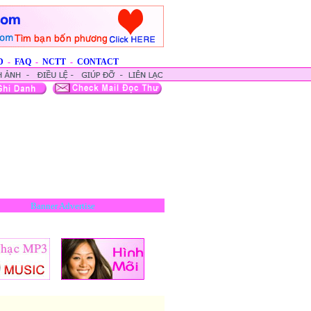
D
-
FAQ
-
NCTT
-
CONTACT
Banner Advertise