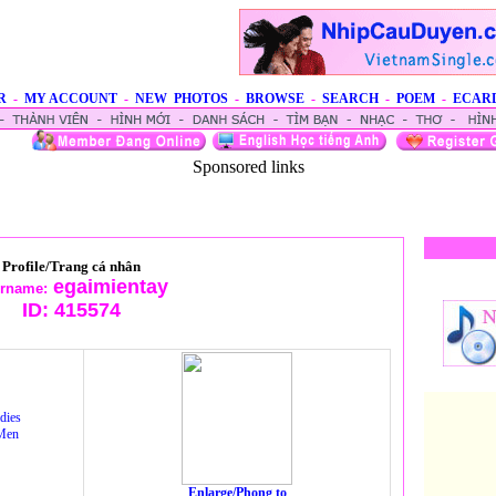
R
-
MY ACCOUNT
-
NEW PHOTOS
-
BROWSE
-
SEARCH
-
POEM
-
ECAR
Sponsored links
Profile/Trang cá nhân
egaimientay
rname:
ID:
415574
dies
Men
Enlarge/Phong to