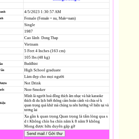
4/5/2023 1:30:57 AM
Danh
Female
(Female = nu, Male=nam)
ính
Single
1987
Cao lãnh
Dong Thap
Vietnam
5 Feet 4 Inches (163 cm)
105 lbs (48 kg)
Buddhist
áo
High School graduate
Vấn
Làm đẹp cho mọi người
Not Drink
 Rượu
Non-Smoker
uốc
Mình là người hoà đồng thích âm nhạc và hát karaoke
thích đi du lịch biết thông cảm hoàn cảnh và chia sẻ k
hiệu
quan trọng quá khứ mà chúng ta nên hướng về hiện tại và
tương lai
Xa gần k quan trọng.Quan trọng là tấm lòng qua s
d t Không chín ba chín năm k 8 năm 9 không
Mong được hữu duyên gặp gỡ