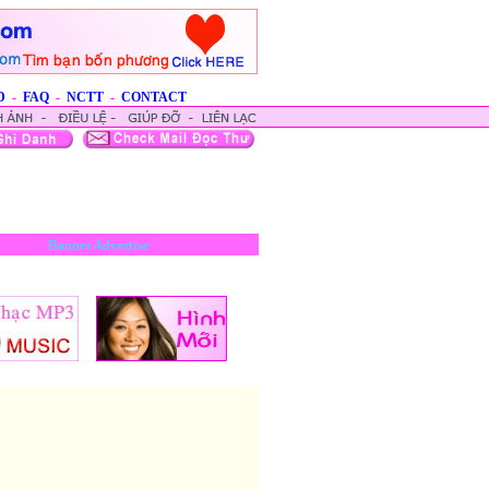
D
-
FAQ
-
NCTT
-
CONTACT
Banner Advertise