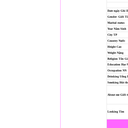
Date ngày Ghi 
Gender- Giới T
Marital status
Year Năm Sinh
City TP
Country Nước
Height Cao
Weight Nặng
Religion
Tôn Gi
Education Học-
Occupation NN
Drinking Uống
Smoking Hút th
About me Giới t
Looking Tìm