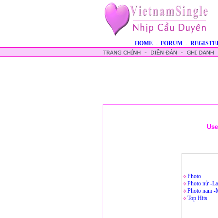
HOME
-
FORUM
-
REGISTE
Use
Photo
Photo nử -La
Photo nam -
Top Hits