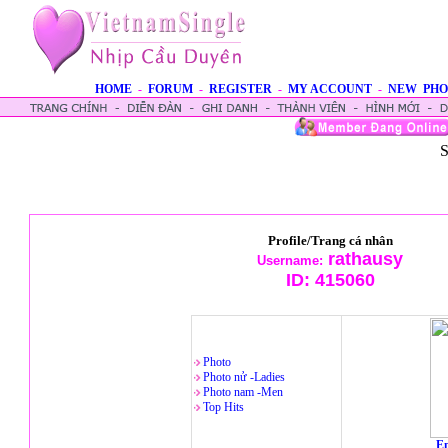
HOME
-
FORUM
-
REGISTER
-
MY ACCOUNT
-
NEW PHO
S
Profile/Trang cá nhân
rathausy
Username:
ID:
415060
Photo
Photo nử -Ladies
Photo nam -Men
Top Hits
En