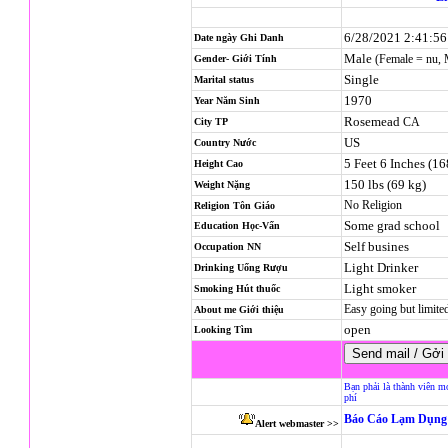
6/28/2021 2:41:5
Date ngày Ghi Danh
Male
(Female = nu,
Gender- Giới Tính
Single
Marital status
1970
Year Năm Sinh
Rosemead
CA
City TP
US
Country Nước
5 Feet 6 Inches (1
Height Cao
150 lbs (69 kg)
Weight Nặng
No Religion
Religion
Tôn Giáo
Some grad school
Education Học-Vấn
Self busines
Occupation NN
Light Drinker
Drinking Uống Rượu
Light smoker
Smoking Hút thuốc
Easy going but limit
About me Giới thiệu
open
Looking Tìm
Bạn phải là thành viên m
phí
Báo Cáo Lạm Dụng 
Alert webmaster >>