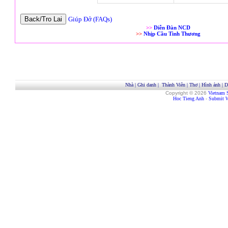
Giúp Đở (FAQs)
>>
Diễn Đàn NCD
>>
Nhịp Cầu Tình Thương
Nhà
|
Ghi danh
|
Thành Viên
|
Thơ
|
Hình ảnh
|
D
Copyright © 2026
Vietnam 
Hoc Tieng Anh
-
Submit W