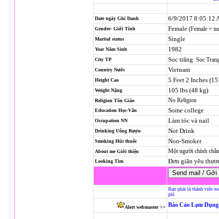
6/9/2017 8:05:12
Date ngày Ghi Danh
Female
(Female = n
Gender- Giới Tính
Single
Marital status
1982
Year Năm Sinh
Soc trăng
Soc Tran
City TP
Vietnam
Country Nước
5 Feet 2 Inches (1
Height Cao
105 lbs (48 kg)
Weight Nặng
No Religion
Religion
Tôn Giáo
Some college
Education Học-Vấn
Làm tóc và nail
Occupation NN
Not Drink
Drinking Uống Rượu
Non-Smoker
Smoking Hút thuốc
Một người chính chắn
About me Giới thiệu
Đơn giãn yêu thươ
Looking Tìm
Bạn phải là thành viên m
phí
Báo Cáo Lạm Dụng 
Alert webmaster >>