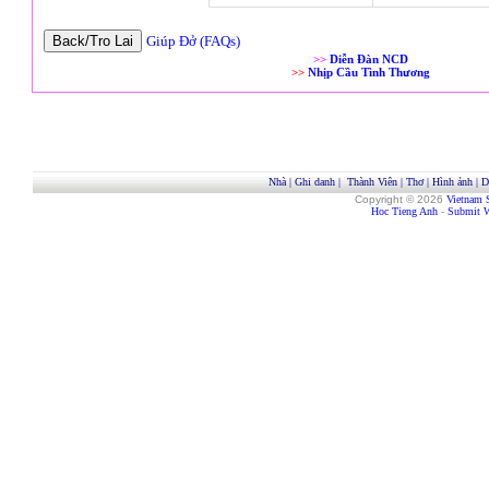
Giúp Đở (FAQs)
>>
Diễn Đàn NCD
>>
Nhịp Cầu Tình Thương
Nhà
|
Ghi danh
|
Thành Viên
|
Thơ
|
Hình ảnh
|
D
Copyright © 2026
Vietnam 
Hoc Tieng Anh
-
Submit W