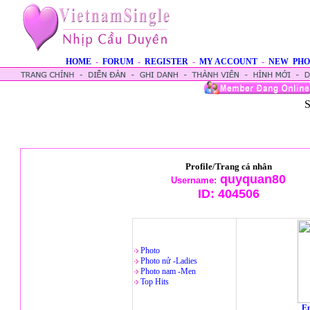
HOME
-
FORUM
-
REGISTER
-
MY ACCOUNT
-
NEW PHO
S
Profile/Trang cá nhân
quyquan80
Username:
ID:
404506
Photo
Photo nử -Ladies
Photo nam -Men
Top Hits
En