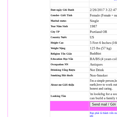
2/26/2017 3:22:4
Date ngày Ghi Danh
Female
(Female = n
Gender- Giới Tính
Single
Marital status
1987
Year Năm Sinh
Portland
OR
City TP
US
Country Nước
5 Feet 6 Inches (1
Height Cao
125 lbs (57 kg)
Weight Nặng
Buddhist
Religion
Tôn Giáo
BA/BS (4 years col
Education Học-Vấn
Antiques
Occupation NN
Not Drink
Drinking Uống Rượu
Non-Smoker
Smoking Hút thuốc
I'm a simple person,lo
earth,love to work out
About me Giới thiệu
honest and caring..
'm lookibg for a s
Looking Tìm
can build a family 
Bạn phải là thành viên m
phí