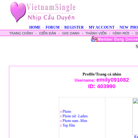
HOME
-
FORUM
-
REGISTER
-
MY ACCOUNT
-
NEW PHO
S
Profile/Trang cá nhân
emily091082
Username:
ID:
403990
Photo
Photo nử -Ladies
Photo nam -Men
Top Hits
En