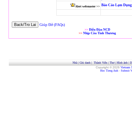
Báo Cáo Lạm Dụng 
Alert webmaster >>
Giúp Đở (FAQs)
>>
Diễn Đàn NCD
>>
Nhịp Cầu Tình Thương
Nhà
|
Ghi danh
|
Thành Viên
|
Thơ
|
Hình ảnh
|
D
Copyright © 2026
Vietnam 
Hoc Tieng Anh
-
Submit W