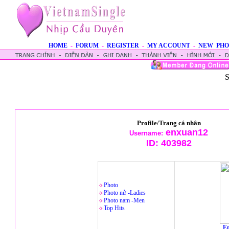
HOME
-
FORUM
-
REGISTER
-
MY ACCOUNT
-
NEW PHO
S
Profile/Trang cá nhân
enxuan12
Username:
ID:
403982
Photo
Photo nử -Ladies
Photo nam -Men
Top Hits
En