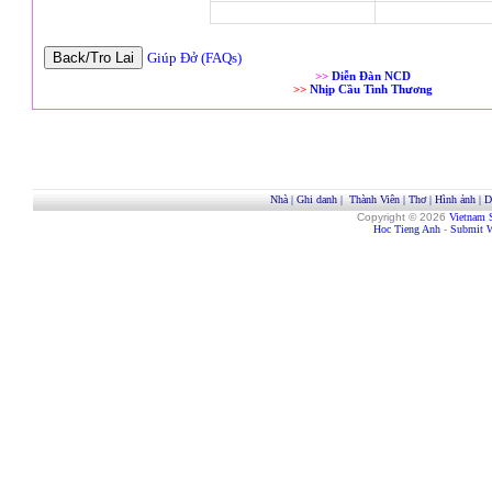
Giúp Đở (FAQs)
>>
Diễn Đàn NCD
>>
Nhịp Cầu Tình Thương
Nhà
|
Ghi danh
|
Thành Viên
|
Thơ
|
Hình ảnh
|
D
Copyright © 2026
Vietnam 
Hoc Tieng Anh
-
Submit W