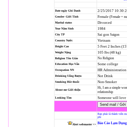
2/25/2017 10:30:
Date ngày Ghi Danh
Female
(Female = n
Gender- Giới Tính
Divorced
Marital status
1984
Year Năm Sinh
Sai gon
Saigon
City TP
Vietnam
Country Nước
5 Feet 2 Inches (1
Height Cao
105 lbs (48 kg)
Weight Nặng
No Religion
Religion
Tôn Giáo
Some college
Education Học-Vấn
HR Administration
Occupation NN
Not Drink
Drinking Uống Rượu
Non-Smoker
Smoking Hút thuốc
Hi, I am a simple wom
About me Giới thiệu
relationship
Someone will lov
Looking Tìm
Bạn phải là thành viên m
phí
Báo Cáo Lạm Dụng 
Alert webmaster >>