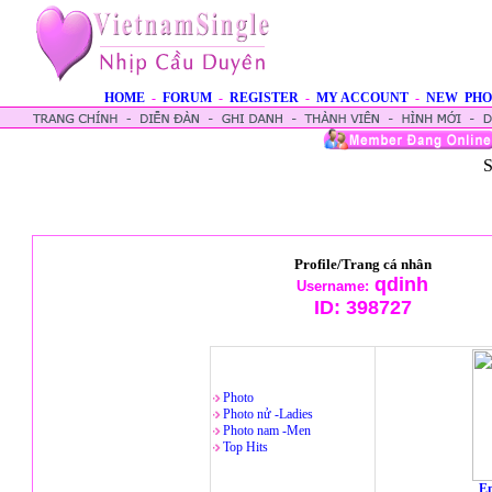
HOME
-
FORUM
-
REGISTER
-
MY ACCOUNT
-
NEW PHO
S
Profile/Trang cá nhân
qdinh
Username:
ID:
398727
Photo
Photo nử -Ladies
Photo nam -Men
Top Hits
En