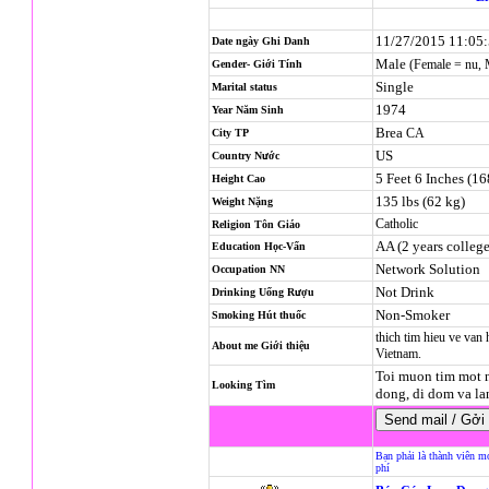
11/27/2015 11:05
Date ngày Ghi Danh
Male
(Female = nu,
Gender- Giới Tính
Single
Marital status
1974
Year Năm Sinh
Brea
CA
City TP
US
Country Nước
5 Feet 6 Inches (1
Height Cao
135 lbs (62 kg)
Weight Nặng
Catholic
Religion
Tôn Giáo
AA (2 years college
Education Học-Vấn
Network Solution
Occupation NN
Not Drink
Drinking Uống Rượu
Non-Smoker
Smoking Hút thuốc
thich tim hieu ve van
About me Giới thiệu
Vietnam.
Toi muon tim mot n
Looking Tìm
dong, di dom va la
Bạn phải là thành viên m
phí