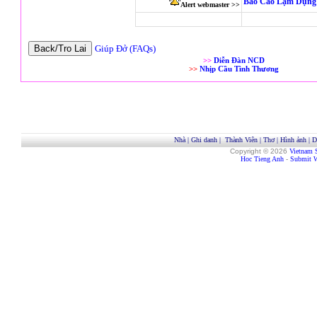
Báo Cáo Lạm Dụng 
Alert webmaster >>
Giúp Đở (FAQs)
>>
Diễn Đàn NCD
>>
Nhịp Cầu Tình Thương
Nhà
|
Ghi danh
|
Thành Viên
|
Thơ
|
Hình ảnh
|
D
Copyright © 2026
Vietnam 
Hoc Tieng Anh
-
Submit W