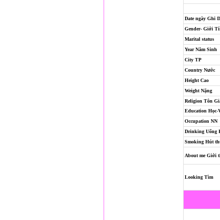
Date ngày Ghi 
Gender- Giới T
Marital status
Year Năm Sinh
City TP
Country Nước
Height Cao
Weight Nặng
Religion
Tôn Gi
Education Học-
Occupation NN
Drinking Uống
Smoking Hút th
About me Giới t
Looking Tìm