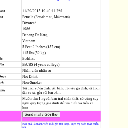
11/20/2015 10:49:11 PM
Danh
Female
(Female = nu, Male=nam)
ính
Divorced
1986
Danang
Da Nang
Vietnam
5 Feet 2 Inches (157 cm)
115 lbs (52 kg)
Buddhist
áo
BA/BS (4 years college)
Vấn
Nhân viên nhân sự
Not Drink
 Rượu
Non-Smoker
uốc
Tôi thích sự ổn định, yên bình. Tôi yêu gia đình, tôi thích
hiệu
tâm sự tán gẫu với bạn bè,....
Muốn tìm 1 người bạn trai chân thật, có cùng suy
nghi quý trọng gia đình để tìm hiểu và tiến xa
hơn
Bạn phải là thành viên mới gởi thư được. Dịch vụ hoàn toàn miễn
phí