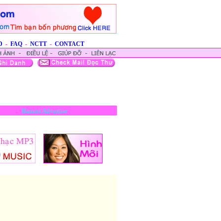
D
-
FAQ
-
NCTT
-
CONTACT
Banner Advertise