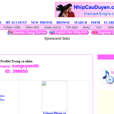
R
-
MY ACCOUNT
-
NEW PHOTOS
-
BROWSE
-
SEARCH
-
POEM
-
ECAR
Sponsored links
Profile/Trang cá nhân
xunguyen00
rname:
ID:
398650
dies
Men
Enlarge/Phong to