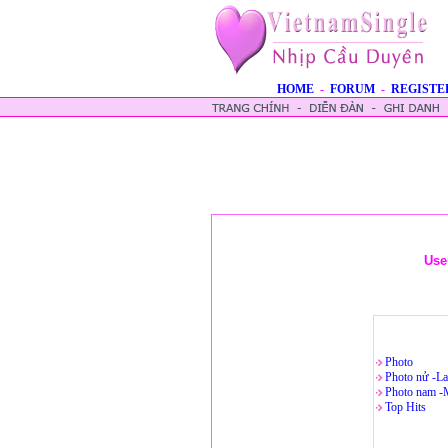
HOME
-
FORUM
-
REGISTE
Use
Photo
Photo nử -La
Photo nam -
Top Hits