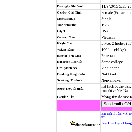
11/9/2015 5:53:2
Date ngày Ghi Danh
Female
(Female = n
Gender- Giới Tính
Single
Marital status
1987
Year Năm Sinh
USA
City TP
Vietnam
Country Nước
5 Feet 2 Inches (1
Height Cao
100 lbs (46 kg)
Weight Nặng
Protestant
Religion
Tôn Giáo
Some college
Education Học-Vấn
kinh doanh
Occupation NN
Not Drink
Drinking Uống Rượu
Non-Smoker
Smoking Hút thuốc
Rat thich dc cho ban
About me Giới thiệu
moi khi ve Viet Nam.
Mong tim dc mot n
Looking Tìm
Bạn phải là thành viên m
phí
Báo Cáo Lạm Dụng 
Alert webmaster >>