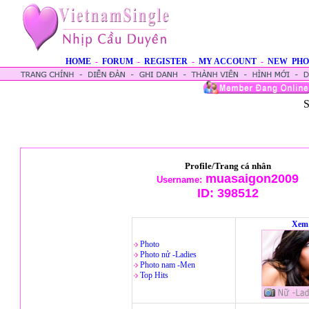
HOME
-
FORUM
-
REGISTER
-
MY ACCOUNT
-
NEW PHO
S
Profile/Trang cá nhân
muasaigon2009
Username:
ID:
398512
Xem 
Photo
Photo nử -Ladies
Photo nam -Men
Top Hits