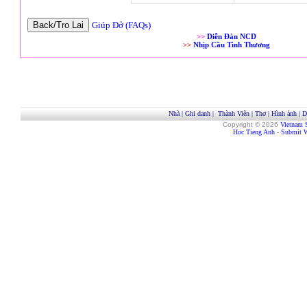
Giúp Đở (FAQs)
>>
Diễn Đàn NCD
>>
Nhịp Cầu Tình Thương
Nhà
|
Ghi danh
|
Thành Viên
|
Thơ
|
Hình ảnh
|
D
Copyright © 2026
Vietnam 
Hoc Tieng Anh
-
Submit W