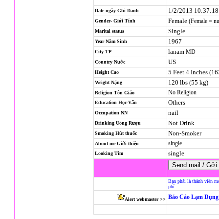
1/2/2013 10:37:1
Date ngày Ghi Danh
Female
(Female = n
Gender- Giới Tính
Single
Marital status
1967
Year Năm Sinh
lanam
MD
City TP
US
Country Nước
5 Feet 4 Inches (1
Height Cao
120 lbs (55 kg)
Weight Nặng
No Religion
Religion
Tôn Giáo
Others
Education Học-Vấn
nail
Occupation NN
Not Drink
Drinking Uống Rượu
Non-Smoker
Smoking Hút thuốc
single
About me Giới thiệu
single
Looking Tìm
Bạn phải là thành viên m
phí
Báo Cáo Lạm Dụng 
Alert webmaster >>