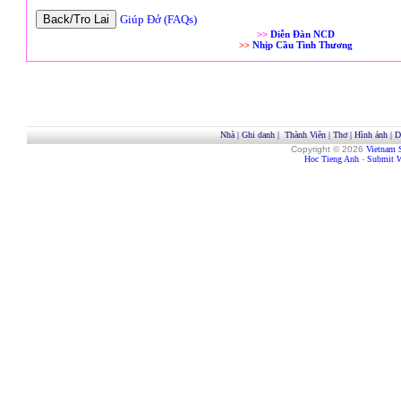
Giúp Đở (FAQs)
>>
Diễn Đàn NCD
>>
Nhịp Cầu Tình Thương
Nhà
|
Ghi danh
|
Thành Viên
|
Thơ
|
Hình ảnh
|
D
Copyright © 2026
Vietnam 
Hoc Tieng Anh
-
Submit W