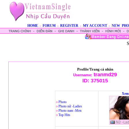
HOME
-
FORUM
-
REGISTER
-
MY ACCOUNT
-
NEW PHO
S
Profile/Trang cá nhân
tranmd29
Username:
ID:
375015
Xem 
Photo
Photo nử -Ladies
Photo nam -Men
Top Hits