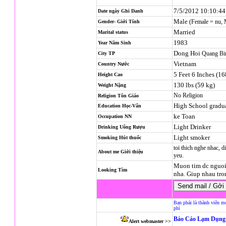
7/5/2012 10:10:4
Date ngày Ghi Danh
Male
(Female = nu,
Gender- Giới Tính
Married
Marital status
1983
Year Năm Sinh
Dong Hoi
Quang Bi
City TP
Vietnam
Country Nước
5 Feet 6 Inches (1
Height Cao
130 lbs (59 kg)
Weight Nặng
No Religion
Religion
Tôn Giáo
High School gradu
Education Học-Vấn
ke Toan
Occupation NN
Light Drinker
Drinking Uống Rượu
Light smoker
Smoking Hút thuốc
toi thich nghe nhac, d
About me Giới thiệu
yeu.
Muon tim dc nguoi 
Looking Tìm
nha. Giup nhau tro
Bạn phải là thành viên m
phí
Báo Cáo Lạm Dụng 
Alert webmaster >>