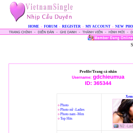
HOME
-
FORUM
-
REGISTER
-
MY ACCOUNT
-
NEW PHO
S
Profile/Trang cá nhân
gdchieumua
Username:
ID:
365344
Xem 
Photo
Photo nử -Ladies
Photo nam -Men
Top Hits