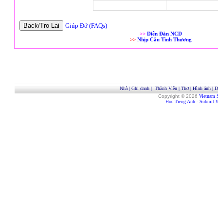
Giúp Đở (FAQs)
>>
Diễn Đàn NCD
>>
Nhịp Cầu Tình Thương
Nhà
|
Ghi danh
|
Thành Viên
|
Thơ
|
Hình ảnh
|
D
Copyright © 2026
Vietnam 
Hoc Tieng Anh
-
Submit W