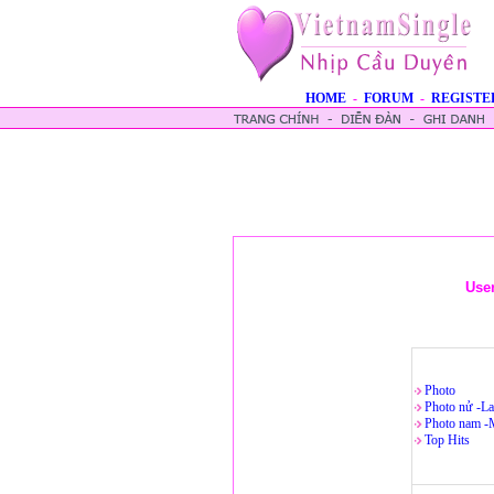
HOME
-
FORUM
-
REGISTE
Use
Photo
Photo nử -La
Photo nam -
Top Hits