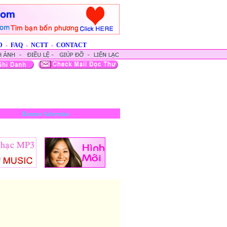
D
-
FAQ
-
NCTT
-
CONTACT
Banner Advertise