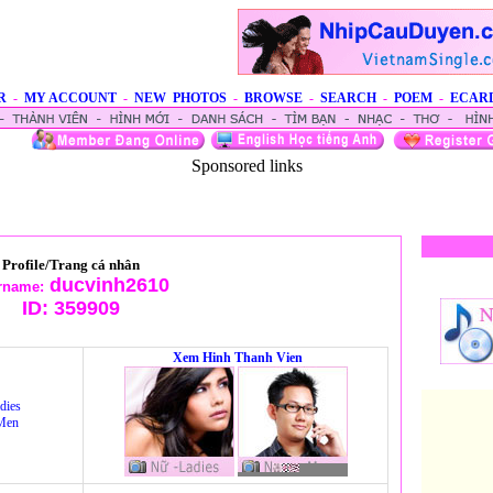
R
-
MY ACCOUNT
-
NEW PHOTOS
-
BROWSE
-
SEARCH
-
POEM
-
ECAR
Sponsored links
Profile/Trang cá nhân
ducvinh2610
rname:
ID:
359909
Xem Hinh Thanh Vien
dies
Men