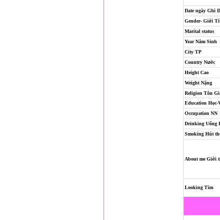
Date ngày Ghi 
Gender- Giới T
Marital status
Year Năm Sinh
City TP
Country Nước
Height Cao
Weight Nặng
Religion
Tôn Gi
Education Học-
Occupation NN
Drinking Uống
Smoking Hút th
About me Giới t
Looking Tìm