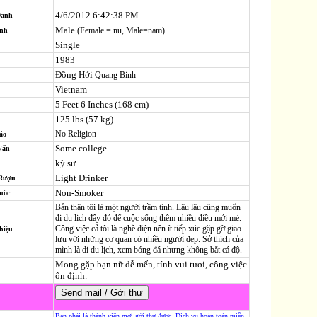
4/6/2012 6:42:38 PM
Danh
Male
(Female = nu, Male=nam)
ính
Single
1983
Đồng Hới
Quang Binh
Vietnam
5 Feet 6 Inches (168 cm)
125 lbs (57 kg)
No Religion
áo
Some college
Vấn
kỹ sư
Light Drinker
 Rượu
Non-Smoker
uốc
Bản thân tôi là một người trầm tính. Lâu lâu cũng muốn
đi du lich đây đó để cuộc sống thêm nhiều điều mới mẻ.
Công việc cả tôi là nghề điện nên ít tiếp xúc gặp gỡ giao
hiệu
lưu với những cơ quan có nhiều người đẹp. Sở thích của
mình là di du lịch, xem bóng đá nhưng không bắt cá độ.
Mong gặp bạn nữ dễ mến, tính vui tươi, công việc
ổn định.
Bạn phải là thành viên mới gởi thư được. Dịch vụ hoàn toàn miễn