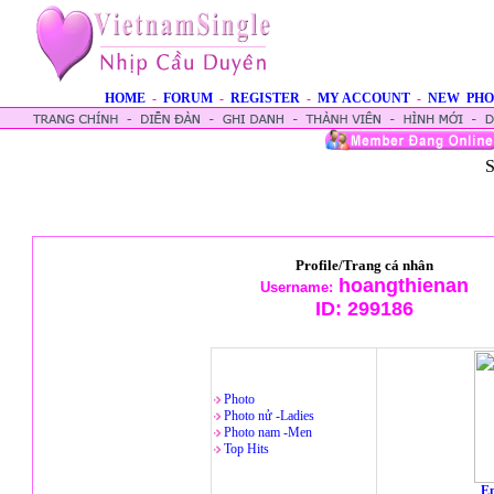
HOME
-
FORUM
-
REGISTER
-
MY ACCOUNT
-
NEW PHO
S
Profile/Trang cá nhân
hoangthienan
Username:
ID:
299186
Photo
Photo nử -Ladies
Photo nam -Men
Top Hits
En