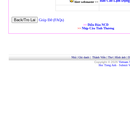
Báo Cáo Lạm Dụng 
Alert webmaster >>
Giúp Đở (FAQs)
>>
Diễn Đàn NCD
>>
Nhịp Cầu Tình Thương
Nhà
|
Ghi danh
|
Thành Viên
|
Thơ
|
Hình ảnh
|
D
Copyright © 2026
Vietnam 
Hoc Tieng Anh
-
Submit W