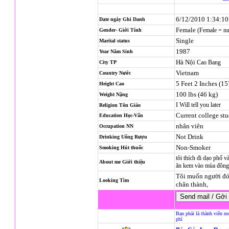
6/12/2010 1:34:1
Date ngày Ghi Danh
Female
(Female = n
Gender- Giới Tính
Single
Marital status
1987
Year Năm Sinh
Hà Nội
Cao Bang
City TP
Vietnam
Country Nước
5 Feet 2 Inches (1
Height Cao
100 lbs (46 kg)
Weight Nặng
I Will tell you later
Religion
Tôn Giáo
Current college st
Education Học-Vấn
nhân viên
Occupation NN
Not Drink
Drinking Uống Rượu
Non-Smoker
Smoking Hút thuốc
tôi thích đi dạo phố 
About me Giới thiệu
ăn kem vào mùa đôn
Tôi muốn người đó h
Looking Tìm
chân thành,
Bạn phải là thành viên m
phí