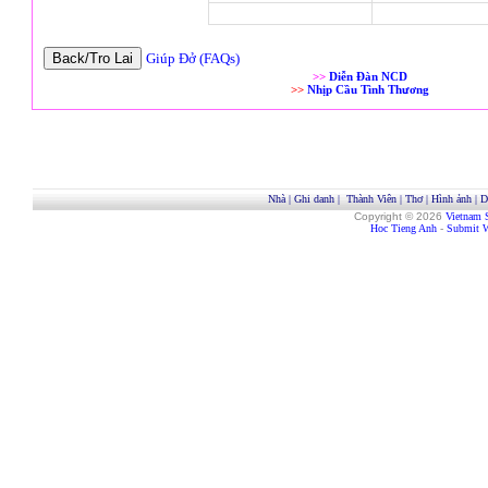
Giúp Đở (FAQs)
>>
Diễn Đàn NCD
>>
Nhịp Cầu Tình Thương
Nhà
|
Ghi danh
|
Thành Viên
|
Thơ
|
Hình ảnh
|
D
Copyright © 2026
Vietnam 
Hoc Tieng Anh
-
Submit W