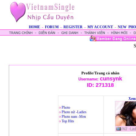
HOME
-
FORUM
-
REGISTER
-
MY ACCOUNT
-
NEW PHO
S
Profile/Trang cá nhân
cunsynk
Username:
ID:
271318
Xem 
Photo
Photo nử -Ladies
Photo nam -Men
Top Hits