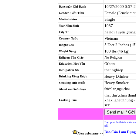
10/27/2009 6:57:
Date ngày Ghi Danh
Female
(Female = n
Gender- Giới Tính
Single
Marital status
1987
Year Năm Sinh
ha noi
Tuyen Quang
City TP
Vietnam
Country Nước
5 Feet 2 Inches (1
Height Cao
100 lbs (46 kg)
Weight Nặng
No Religion
Religion
Tôn Giáo
Others
Education Học-Vấn
that nghiep
Occupation NN
Heavy Drinker
Drinking Uống Rượu
Heavy Smoker
Smoking Hút thuốc
thich' an,ngu,choi...
About me Giới thiệu
that tha`,chan thanh
khak..ghet'nhung~ 
Looking Tìm
sex
Bạn phải là thành viên m
phí
Báo Cáo Lạm Dụng 
Alert webmaster >>