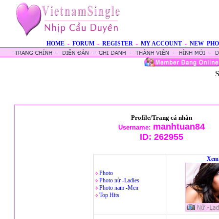
HOME
-
FORUM
-
REGISTER
-
MY ACCOUNT
-
NEW PHO
S
Profile/Trang cá nhân
manhtuan84
Username:
ID:
262955
Xem 
Photo
Photo nử -Ladies
Photo nam -Men
Top Hits