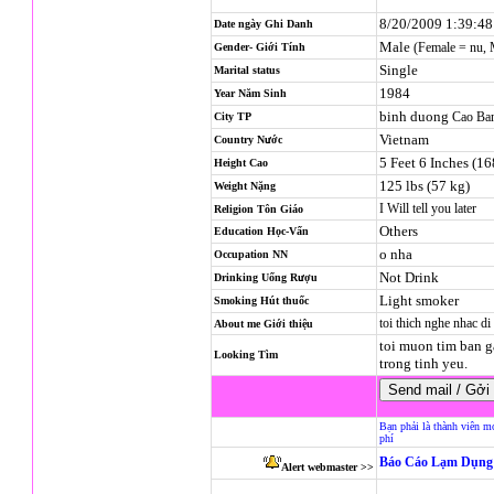
8/20/2009 1:39:4
Date ngày Ghi Danh
Male
(Female = nu,
Gender- Giới Tính
Single
Marital status
1984
Year Năm Sinh
binh duong
Cao Ba
City TP
Vietnam
Country Nước
5 Feet 6 Inches (1
Height Cao
125 lbs (57 kg)
Weight Nặng
I Will tell you later
Religion
Tôn Giáo
Others
Education Học-Vấn
o nha
Occupation NN
Not Drink
Drinking Uống Rượu
Light smoker
Smoking Hút thuốc
toi thich nghe nhac d
About me Giới thiệu
toi muon tim ban g
Looking Tìm
trong tinh yeu.
Bạn phải là thành viên m
phí
Báo Cáo Lạm Dụng 
Alert webmaster >>