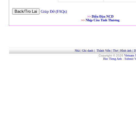
Giúp Đở (FAQs)
>>
Diễn Đàn NCD
>>
Nhịp Cầu Tình Thương
Nhà
|
Ghi danh
|
Thành Viên
|
Thơ
|
Hình ảnh
|
D
Copyright © 2026
Vietnam 
Hoc Tieng Anh
-
Submit W