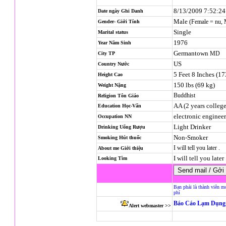
8/13/2009 7:52:2
Date ngày Ghi Danh
Male
(Female = nu,
Gender- Giới Tính
Single
Marital status
1976
Year Năm Sinh
Germantown
MD
City TP
US
Country Nước
5 Feet 8 Inches (1
Height Cao
150 lbs (69 kg)
Weight Nặng
Buddhist
Religion
Tôn Giáo
AA (2 years college
Education Học-Vấn
electronic engineer
Occupation NN
Light Drinker
Drinking Uống Rượu
Non-Smoker
Smoking Hút thuốc
I will tell you later .
About me Giới thiệu
I will tell you later 
Looking Tìm
Bạn phải là thành viên m
phí
Báo Cáo Lạm Dụng 
Alert webmaster >>