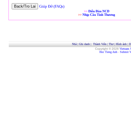
Giúp Đở (FAQs)
>>
Diễn Đàn NCD
>>
Nhịp Cầu Tình Thương
Nhà
|
Ghi danh
|
Thành Viên
|
Thơ
|
Hình ảnh
|
D
Copyright © 2026
Vietnam 
Hoc Tieng Anh
-
Submit W