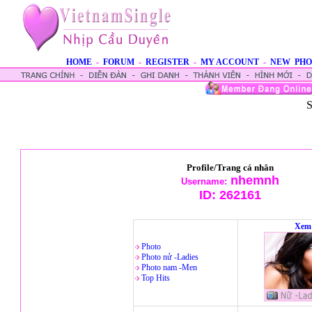
HOME
-
FORUM
-
REGISTER
-
MY ACCOUNT
-
NEW PHO
S
Profile/Trang cá nhân
nhemnh
Username:
ID:
262161
Xem 
Photo
Photo nử -Ladies
Photo nam -Men
Top Hits