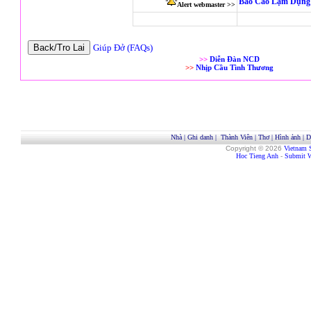
Báo Cáo Lạm Dụng 
Alert webmaster >>
Giúp Đở (FAQs)
>>
Diễn Đàn NCD
>>
Nhịp Cầu Tình Thương
Nhà
|
Ghi danh
|
Thành Viên
|
Thơ
|
Hình ảnh
|
D
Copyright © 2026
Vietnam 
Hoc Tieng Anh
-
Submit W