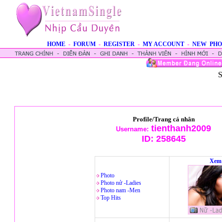
HOME
-
FORUM
-
REGISTER
-
MY ACCOUNT
-
NEW PHO
S
Profile/Trang cá nhân
tienthanh2009
Username:
ID:
258645
Xem 
Photo
Photo nử -Ladies
Photo nam -Men
Top Hits