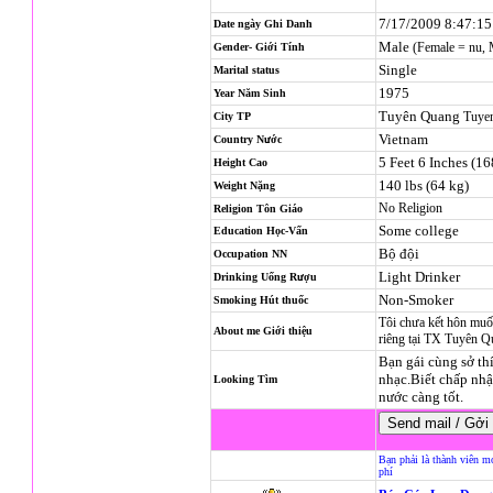
7/17/2009 8:47:1
Date ngày Ghi Danh
Male
(Female = nu,
Gender- Giới Tính
Single
Marital status
1975
Year Năm Sinh
Tuyên Quang
Tuye
City TP
Vietnam
Country Nước
5 Feet 6 Inches (1
Height Cao
140 lbs (64 kg)
Weight Nặng
No Religion
Religion
Tôn Giáo
Some college
Education Học-Vấn
Bộ đội
Occupation NN
Light Drinker
Drinking Uống Rượu
Non-Smoker
Smoking Hút thuốc
Tôi chưa kết hôn muố
About me Giới thiệu
riêng tại TX Tuyên 
Bạn gái cùng sở thí
nhạc.Biết chấp nhậ
Looking Tìm
nước càng tốt.
Bạn phải là thành viên m
phí